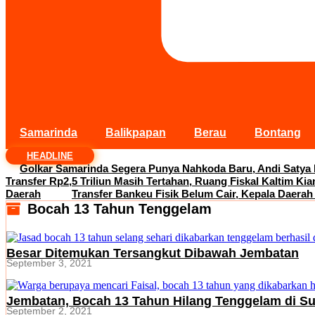
Samarinda
Balikpapan
Berau
Bontang
HEADLINE
Golkar Samarinda Segera Punya Nahkoda Baru, Andi Satya
Transfer Rp2,5 Triliun Masih Tertahan, Ruang Fiskal Kaltim Kia
Daerah
Transfer Bankeu Fisik Belum Cair, Kepala Daerah
Bocah 13 Tahun Tenggelam
Besar Ditemukan Tersangkut Dibawah Jembatan
September 3, 2021
Jembatan, Bocah 13 Tahun Hilang Tenggelam di S
September 2, 2021