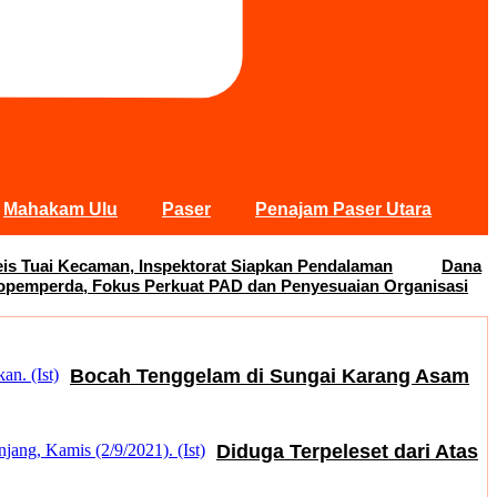
Mahakam Ulu
Paser
Penajam Paser Utara
s Tuai Kecaman, Inspektorat Siapkan Pendalaman
Dana
opemperda, Fokus Perkuat PAD dan Penyesuaian Organisasi
Bocah Tenggelam di Sungai Karang Asam
Diduga Terpeleset dari Atas