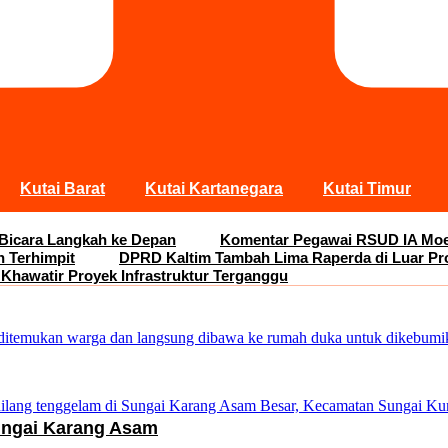
Kutai Barat
Kutai Kartanegara
Kutai Timur
 Bicara Langkah ke Depan
Komentar Pegawai RSUD IA Moei
n Terhimpit
DPRD Kaltim Tambah Lima Raperda di Luar Pr
 Khawatir Proyek Infrastruktur Terganggu
ungai Karang Asam