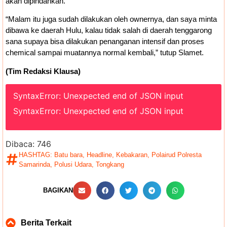
akan dipindahkan.
“Malam itu juga sudah dilakukan oleh ownernya, dan saya minta
dibawa ke daerah Hulu, kalau tidak salah di daerah tenggarong
sana supaya bisa dilakukan penanganan intensif dan proses
chemical sampai muatannya normal kembali,” tutup Slamet.
(Tim Redaksi Klausa)
SyntaxError: Unexpected end of JSON input
SyntaxError: Unexpected end of JSON input
Dibaca:
746
HASHTAG:
Batu bara
,
Headline
,
Kebakaran
,
Polairud Polresta
Samarinda
,
Polusi Udara
,
Tongkang
BAGIKAN
Berita Terkait