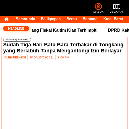
MASUK
JELAJAHI
Samarinda
Balikpapan
Berau
Bontang
Kutai Barat
HEADLINE
Tertahan, Ruang Fiskal Kaltim Kian Terhimpit
DPRD Kaltim 
Peristiwa
|
Samarinda
Sudah Tiga Hari Batu Bara Terbakar di Tongkang
yang Berlabuh Tanpa Mengantongi Izin Berlayar
OLEH
REDAKSI
PADA
25/08/2021
8:00 PM