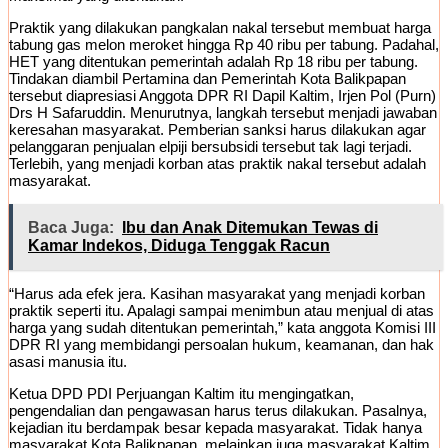
Praktik yang dilakukan pangkalan nakal tersebut membuat harga
tabung gas melon meroket hingga Rp 40 ribu per tabung. Padahal,
HET yang ditentukan pemerintah adalah Rp 18 ribu per tabung.
Tindakan diambil Pertamina dan Pemerintah Kota Balikpapan
tersebut diapresiasi Anggota DPR RI Dapil Kaltim, Irjen Pol (Purn)
Drs H Safaruddin. Menurutnya, langkah tersebut menjadi jawaban
keresahan masyarakat. Pemberian sanksi harus dilakukan agar
pelanggaran penjualan elpiji bersubsidi tersebut tak lagi terjadi.
Terlebih, yang menjadi korban atas praktik nakal tersebut adalah
masyarakat.
Baca Juga:
Ibu dan Anak Ditemukan Tewas di
Kamar Indekos, Diduga Tenggak Racun
“Harus ada efek jera. Kasihan masyarakat yang menjadi korban
praktik seperti itu. Apalagi sampai menimbun atau menjual di atas
harga yang sudah ditentukan pemerintah,” kata anggota Komisi III
DPR RI yang membidangi persoalan hukum, keamanan, dan hak
asasi manusia itu.
Ketua DPD PDI Perjuangan Kaltim itu mengingatkan,
pengendalian dan pengawasan harus terus dilakukan. Pasalnya,
kejadian itu berdampak besar kepada masyarakat. Tidak hanya
masyarakat Kota Balikpapan, melainkan juga masyarakat Kaltim