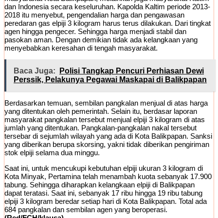
dan Indonesia secara keseluruhan. Kapolda Kaltim periode 2013-
2018 itu menyebut, pengendalian harga dan pengawasan
peredaran gas elpiji 3 kilogram harus terus dilakukan. Dari tingkat
agen hingga pengecer. Sehingga harga menjadi stabil dan
pasokan aman. Dengan demikian tidak ada kelangkaan yang
menyebabkan keresahan di tengah masyarakat.
Baca Juga:
Polisi Tangkap Pencuri Perhiasan Dewi
Perssik, Pelakunya Pegawai Maskapai di Balikpapan
Berdasarkan temuan, sembilan pangkalan menjual di atas harga
yang ditentukan oleh pemerintah. Selain itu, berdasar laporan
masyarakat pangkalan tersebut menjual elpiji 3 kilogram di atas
jumlah yang ditentukan. Pangkalan-pangkalan nakal tersebut
tersebar di sejumlah wilayah yang ada di Kota Balikpapan. Sanksi
yang diberikan berupa skorsing, yakni tidak diberikan pengiriman
stok elpiji selama dua minggu.
Saat ini, untuk mencukupi kebutuhan elpiji ukuran 3 kilogram di
Kota Minyak, Pertamina telah menambah kuota sebanyak 17.900
tabung. Sehingga diharapkan kelangkaan elpiji di Balikpapan
dapat teratasi. Saat ini, sebanyak 17 ribu hingga 19 ribu tabung
elpiji 3 kilogram beredar setiap hari di Kota Balikpapan. Total ada
684 pangkalan dan sembilan agen yang beroperasi.
(Red/FCH/klausa)