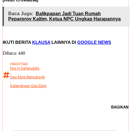
Baca Juga:
Balikpapan Jadi Tuan Rumah
Peparprov Kaltim, Ketua NPC Ungkap Harapannya
IKUTI BERITA
KLAUSA
LAINNYA DI
GOOGLE NEWS
Dibaca:
440
HASHTAG:
Drs H Safaruddin
,
Gas Elpiji Bersubsidi
,
Kelangkaan Gas Elpiji
BAGIKAN