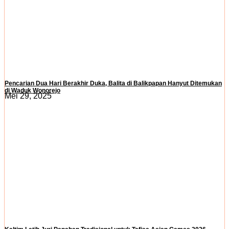
Pencarian Dua Hari Berakhir Duka, Balita di Balikpapan Hanyut Ditemukan
di Waduk Wonorejo
Mei 29, 2025