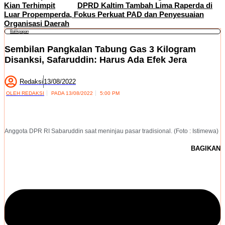
Kian Terhimpit
DPRD Kaltim Tambah Lima Raperda di
Luar Propemperda, Fokus Perkuat PAD dan Penyesuaian
Organisasi Daerah
Balikpapan
Sembilan Pangkalan Tabung Gas 3 Kilogram
Disanksi, Safaruddin: Harus Ada Efek Jera
Redaksi
13/08/2022
OLEH
REDAKSI
PADA
13/08/2022
5:00 PM
Anggota DPR RI Sabaruddin saat meninjau pasar tradisional. (Foto : Istimewa)
BAGIKAN