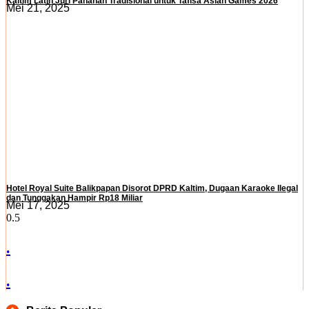
Kaltim Latih Juri Panahan Tradisional untuk Tafisa Asian Games 2026
Mei 21, 2025
Hotel Royal Suite Balikpapan Disorot DPRD Kaltim, Dugaan Karaoke Ilegal
dan Tunggakan Hampir Rp18 Miliar
Mei 17, 2025
.
.