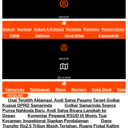
MASUK
Daerah
Nasional
Hukum & Kriminal
Peristiwa
Parlemen
Pemerintahan
Politik
Olahraga
Gaya Hidup
Klausapedia
MASUK
JELAJAHI
Samarinda
Balikpapan
Berau
Bontang
Kutai Barat
Kutai
HEADLINE
Usai Terpilih Aklamasi, Andi Satya Pasang Target Golkar
Kuasai DPRD Samarinda
Golkar Samarinda Segera
Punya Nahkoda Baru, Andi Satya Bicara Langkah ke
Depan
Komentar Pegawai RSUD IA Moeis Tuai
Kecaman, Inspektorat Siapkan Pendalaman
Dana
Transfer Rp2,5 Triliun Masih Tertahan, Ruang Fiskal Kaltim