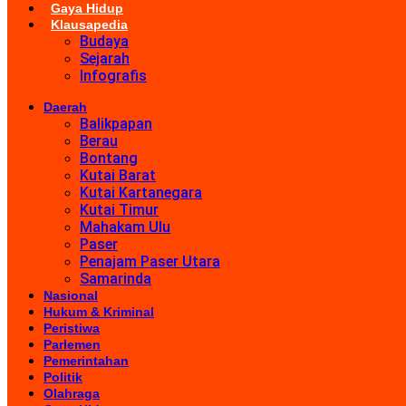
Gaya Hidup
Klausapedia
Budaya
Sejarah
Infografis
Daerah
Balikpapan
Berau
Bontang
Kutai Barat
Kutai Kartanegara
Kutai Timur
Mahakam Ulu
Paser
Penajam Paser Utara
Samarinda
Nasional
Hukum & Kriminal
Peristiwa
Parlemen
Pemerintahan
Politik
Olahraga