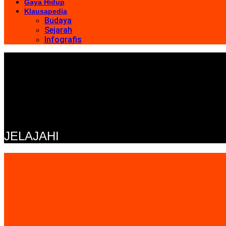
Gaya Hidup
Klausapedia
Budaya
Sejarah
Infografis
JELAJAHI