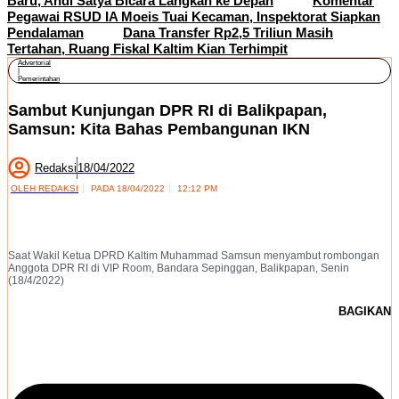
Baru, Andi Satya Bicara Langkah ke Depan
Komentar
Pegawai RSUD IA Moeis Tuai Kecaman, Inspektorat Siapkan
Pendalaman
Dana Transfer Rp2,5 Triliun Masih
Tertahan, Ruang Fiskal Kaltim Kian Terhimpit
Advertorial
|
Pemerintahan
Sambut Kunjungan DPR RI di Balikpapan,
Samsun: Kita Bahas Pembangunan IKN
Redaksi
18/04/2022
OLEH
REDAKSI
PADA
18/04/2022
12:12 PM
Saat Wakil Ketua DPRD Kaltim Muhammad Samsun menyambut rombongan
Anggota DPR RI di VIP Room, Bandara Sepinggan, Balikpapan, Senin
(18/4/2022)
BAGIKAN