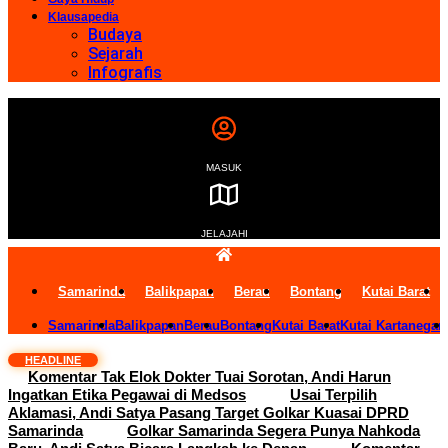
Klausapedia
Budaya
Sejarah
Infografis
MASUK
JELAJAHI
Samarinda
Balikpapan
Berau
Bontang
Kutai Barat
Samarinda
Balikpapan
Berau
Bontang
Kutai Barat
Kutai Kartanegar
HEADLINE
Komentar Tak Elok Dokter Tuai Sorotan, Andi Harun
Ingatkan Etika Pegawai di Medsos
Usai Terpilih
Aklamasi, Andi Satya Pasang Target Golkar Kuasai DPRD
Samarinda
Golkar Samarinda Segera Punya Nahkoda