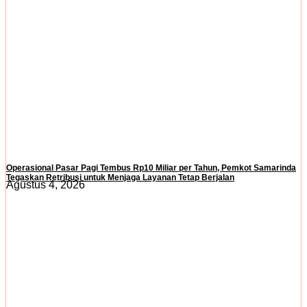
Operasional Pasar Pagi Tembus Rp10 Miliar per Tahun, Pemkot Samarinda
Tegaskan Retribusi untuk Menjaga Layanan Tetap Berjalan
Agustus 4, 2026