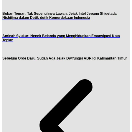
Bukan Teman, Tak Sepenuhnya Lawan: Jejak Intel Jepang Shigetada
Nishijima dalam Detik-detik Kemerdekaan Indonesia
Aminah Syukur: Nenek Belanda yang Menghidupkan Emansipasi Kota
Tepian
Sebelum Orde Baru, Sudah Ada Jejak Dwifungsi ABRI di Kalimantan Timur