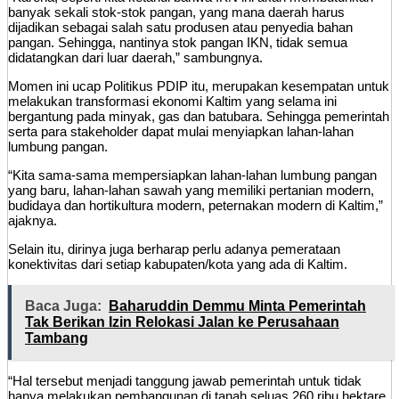
banyak sekali stok-stok pangan, yang mana daerah harus
dijadikan sebagai salah satu produsen atau penyedia bahan
pangan. Sehingga, nantinya stok pangan IKN, tidak semua
didatangkan dari luar daerah,” sambungnya.
Momen ini ucap Politikus PDIP itu, merupakan kesempatan untuk
melakukan transformasi ekonomi Kaltim yang selama ini
bergantung pada minyak, gas dan batubara. Sehingga pemerintah
serta para stakeholder dapat mulai menyiapkan lahan-lahan
lumbung pangan.
“Kita sama-sama mempersiapkan lahan-lahan lumbung pangan
yang baru, lahan-lahan sawah yang memiliki pertanian modern,
budidaya dan hortikultura modern, peternakan modern di Kaltim,”
ajaknya.
Selain itu, dirinya juga berharap perlu adanya pemerataan
konektivitas dari setiap kabupaten/kota yang ada di Kaltim.
Baca Juga:
Baharuddin Demmu Minta Pemerintah
Tak Berikan Izin Relokasi Jalan ke Perusahaan
Tambang
“Hal tersebut menjadi tanggung jawab pemerintah untuk tidak
hanya melakukan pembangunan di tanah seluas 260 ribu hektare