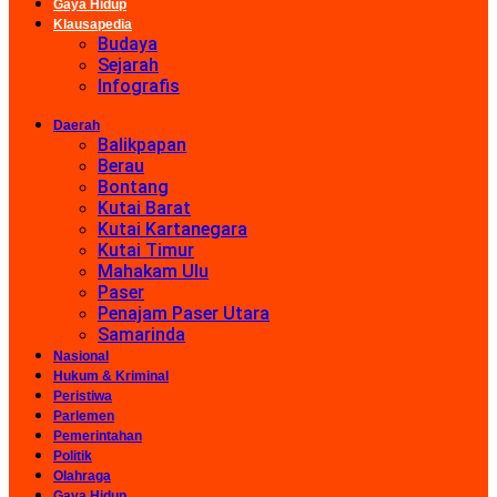
Gaya Hidup
Klausapedia
Budaya
Sejarah
Infografis
Daerah
Balikpapan
Berau
Bontang
Kutai Barat
Kutai Kartanegara
Kutai Timur
Mahakam Ulu
Paser
Penajam Paser Utara
Samarinda
Nasional
Hukum & Kriminal
Peristiwa
Parlemen
Pemerintahan
Politik
Olahraga
Gaya Hidup