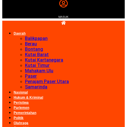
MASUK
Daerah
Balikpapan
Berau
Bontang
Kutai Barat
Kutai Kartanegara
Kutai Timur
Mahakam Ulu
Paser
Penajam Paser Utara
Samarinda
Nasional
Hukum & Kriminal
Peristiwa
Parlemen
Pemerintahan
Politik
Olahraga