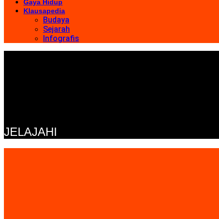
Gaya Hidup
Klausapedia
Budaya
Sejarah
Infografis
JELAJAHI