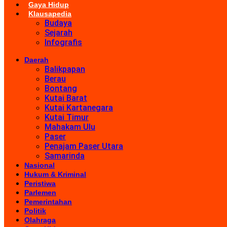
Gaya Hidup
Klausapedia
Budaya
Sejarah
Infografis
Daerah
Balikpapan
Berau
Bontang
Kutai Barat
Kutai Kartanegara
Kutai Timur
Mahakam Ulu
Paser
Penajam Paser Utara
Samarinda
Nasional
Hukum & Kriminal
Peristiwa
Parlemen
Pemerintahan
Politik
Olahraga