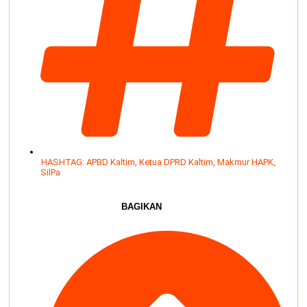
HASHTAG:
APBD Kaltim
,
Ketua DPRD Kaltim
,
Makmur HAPK
,
SilPa
BAGIKAN