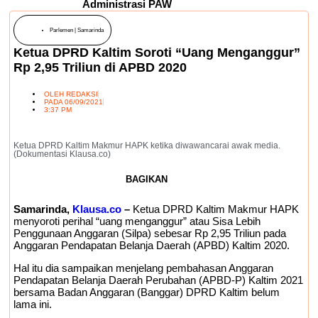
Administrasi PAW
Parlemen
|
Samarinda
Ketua DPRD Kaltim Soroti “Uang Menganggur”
Rp 2,95 Triliun di APBD 2020
OLEH
REDAKSI
PADA
06/09/2021
3:37 PM
Ketua DPRD Kaltim Makmur HAPK ketika diwawancarai awak media.
(Dokumentasi Klausa.co)
BAGIKAN
Samarinda,
Klausa.co
–
Ketua DPRD Kaltim Makmur HAPK
menyoroti perihal “uang menganggur” atau Sisa Lebih
Penggunaan Anggaran (Silpa) sebesar Rp 2,95 Triliun pada
Anggaran Pendapatan Belanja Daerah (APBD) Kaltim 2020.
Hal itu dia sampaikan menjelang pembahasan Anggaran
Pendapatan Belanja Daerah Perubahan (APBD-P) Kaltim 2021
bersama Badan Anggaran (Banggar) DPRD Kaltim belum
lama ini.