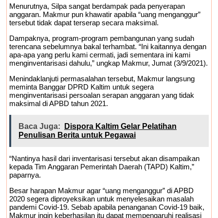
Menurutnya, Silpa sangat berdampak pada penyerapan
anggaran. Makmur pun khawatir apabila “uang menganggur”
tersebut tidak dapat terserap secara maksimal.
Dampaknya, program-program pembangunan yang sudah
terencana sebelumnya bakal terhambat. “Ini kaitannya dengan
apa-apa yang perlu kami cermati, jadi sementara ini kami
menginventarisasi dahulu,” ungkap Makmur, Jumat (3/9/2021).
Menindaklanjuti permasalahan tersebut, Makmur langsung
meminta Banggar DPRD Kaltim untuk segera
menginventarisasi persoalan serapan anggaran yang tidak
maksimal di APBD tahun 2021.
Baca Juga:
Dispora Kaltim Gelar Pelatihan
Penulisan Berita untuk Pegawai
“Nantinya hasil dari inventarisasi tersebut akan disampaikan
kepada Tim Anggaran Pemerintah Daerah (TAPD) Kaltim,”
paparnya.
Besar harapan Makmur agar “uang menganggur” di APBD
2020 segera diproyeksikan untuk menyelesaikan masalah
pandemi Covid-19. Sebab apabila penanganan Covid-19 baik,
Makmur ingin keberhasilan itu dapat mempengaruhi realisasi