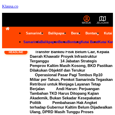
Klausa.co
MASUK
JELAJAHI
Samarinda
Balikpapan
Berau
Bontang
Kutai 
Samarinda
Balikpapan
Berau
Bontang
Kutai Barat
Kutai Kart
Transfer Bankeu Fisik Belum Cair, Kepala
HEADLINE
Daerah Khawatir Proyek Infrastruktur
Terganggu
14 Jabatan Strategis
Pemprov Kaltim Masih Kosong, BKD Pastikan
Dilakukan Objektif dan Terukur
Operasional Pasar Pagi Tembus Rp10
Miliar per Tahun, Pemkot Samarinda Tegaskan
Retribusi untuk Menjaga Layanan Tetap
Berjalan
Andi Harun: Perjuangan
Tambahan TKD Harus Ditopang Kajian
Akademik, Bukan Sekadar Kesepakatan
Politik
Pembahasan Hak Angket
terhadap Gubernur Kaltim Belum Dijadwalkan
Ulang, DPRD Masih Tunggu Proses