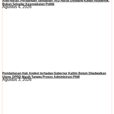
Andi Harun: Perjuangan Tambahan TKD Harus Ditopang Kajian Akademik,
Bukan Sekadar Kesepakatan Politik
Agustus 4, 2026
Pembahasan Hak Angket terhadap Gubernur Kaltim Belum Dijadwalkan
Ulang, DPRD Masih Tunggu Proses Administrasi PAW
Agustus 3, 2026