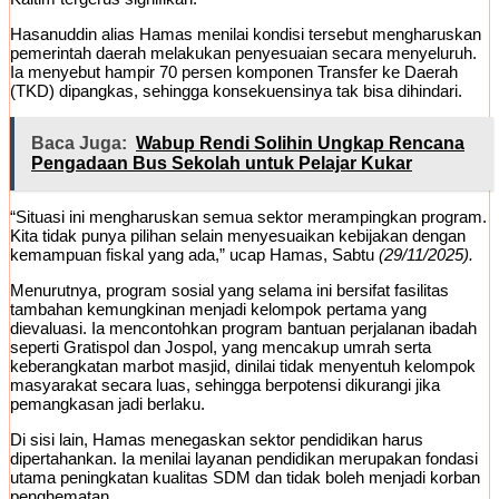
Hasanuddin alias Hamas menilai kondisi tersebut mengharuskan
pemerintah daerah melakukan penyesuaian secara menyeluruh.
Ia menyebut hampir 70 persen komponen Transfer ke Daerah
(TKD) dipangkas, sehingga konsekuensinya tak bisa dihindari.
Baca Juga:
Wabup Rendi Solihin Ungkap Rencana
Pengadaan Bus Sekolah untuk Pelajar Kukar
“Situasi ini mengharuskan semua sektor merampingkan program.
Kita tidak punya pilihan selain menyesuaikan kebijakan dengan
kemampuan fiskal yang ada,” ucap Hamas, Sabtu
(29/11/2025).
Menurutnya, program sosial yang selama ini bersifat fasilitas
tambahan kemungkinan menjadi kelompok pertama yang
dievaluasi. Ia mencontohkan program bantuan perjalanan ibadah
seperti Gratispol dan Jospol, yang mencakup umrah serta
keberangkatan marbot masjid, dinilai tidak menyentuh kelompok
masyarakat secara luas, sehingga berpotensi dikurangi jika
pemangkasan jadi berlaku.
Di sisi lain, Hamas menegaskan sektor pendidikan harus
dipertahankan. Ia menilai layanan pendidikan merupakan fondasi
utama peningkatan kualitas SDM dan tidak boleh menjadi korban
penghematan.