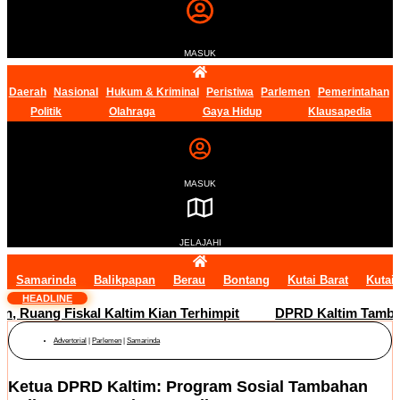
MASUK
Daerah
Nasional
Hukum & Kriminal
Peristiwa
Parlemen
Pemerintahan
Politik
Olahraga
Gaya Hidup
Klausapedia
MASUK
JELAJAHI
Samarinda
Balikpapan
Berau
Bontang
Kutai Barat
Kutai
HEADLINE
ang Fiskal Kaltim Kian Terhimpit
DPRD Kaltim Tambah Lima
Advertorial
|
Parlemen
|
Samarinda
Ketua DPRD Kaltim: Program Sosial Tambahan