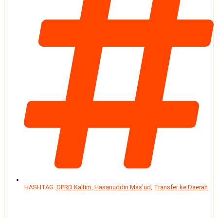
HASHTAG:
DPRD Kaltim
,
Hasanuddin Mas'ud
,
Transfer ke Daerah