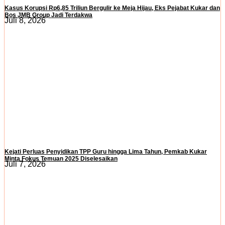
Kasus Korupsi Rp6,85 Triliun Bergulir ke Meja Hijau, Eks Pejabat Kukar dan
Bos JMB Group Jadi Terdakwa
Juli 8, 2026
Kejati Perluas Penyidikan TPP Guru hingga Lima Tahun, Pemkab Kukar
Minta Fokus Temuan 2025 Diselesaikan
Juli 7, 2026