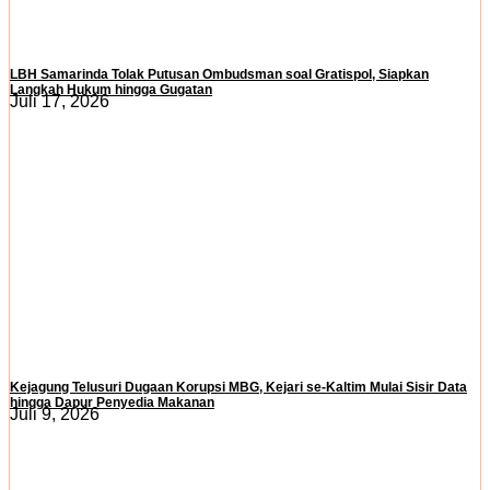
LBH Samarinda Tolak Putusan Ombudsman soal Gratispol, Siapkan
Langkah Hukum hingga Gugatan
Juli 17, 2026
Kejagung Telusuri Dugaan Korupsi MBG, Kejari se-Kaltim Mulai Sisir Data
hingga Dapur Penyedia Makanan
Juli 9, 2026