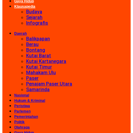
Gaya Hidup
Klausapedia
Budaya
Sejarah
Infografis
Daerah
Balikpapan
Berau
Bontang
Kutai Barat
Kutai Kartanegara
Kutai Timur
Mahakam Ulu
Paser
Penajam Paser Utara
Samarinda
Nasional
Hukum & Kriminal
Peristiwa
Parlemen
Pemerintahan
Politik
Olahraga
Gaya Hidup