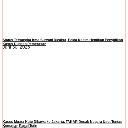
Status Tersangka Irma Suryani Dicabut, Polda Kaltim Hentikan Penyidikan
Kasus Dugaan Pemerasan
Juni 30, 2026
Kasus Muara Kate Dibawa ke Jakarta, TAKAR Desak Negara Usut Tuntas
Kematian Rusel Totin