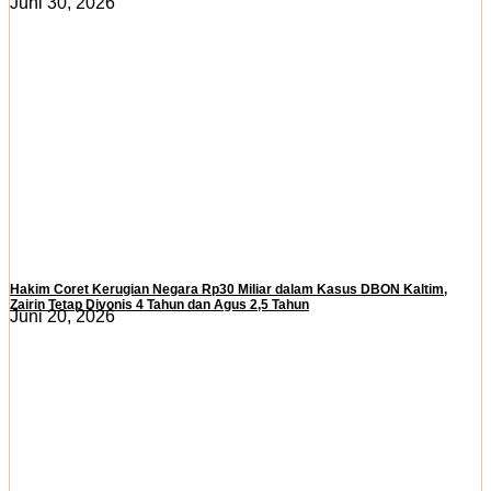
Juni 30, 2026
Hakim Coret Kerugian Negara Rp30 Miliar dalam Kasus DBON Kaltim,
Zairin Tetap Divonis 4 Tahun dan Agus 2,5 Tahun
Juni 20, 2026