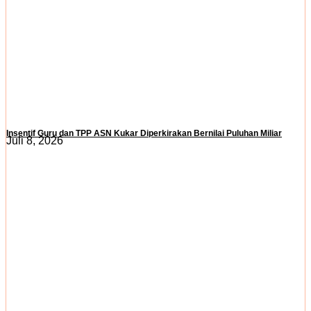
Insentif Guru dan TPP ASN Kukar Diperkirakan Bernilai Puluhan Miliar
Juli 8, 2026