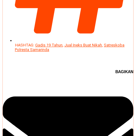
HASHTAG:
Gadis 19 Tahun
,
Jual Ineks Buat Nikah
,
Satreskoba
Polresta Samarinda
BAGIKAN