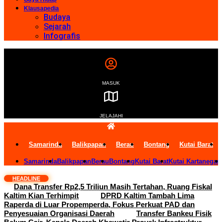
Klausapedia
Budaya
Sejarah
Infografis
MASUK
JELAJAHI
Samarinda
Balikpapan
Berau
Bontang
Kutai Barat
Samarinda
Balikpapan
Berau
Bontang
Kutai Barat
Kutai Kartanegar
HEADLINE
Dana Transfer Rp2,5 Triliun Masih Tertahan, Ruang Fiskal
Kaltim Kian Terhimpit
DPRD Kaltim Tambah Lima
Raperda di Luar Propemperda, Fokus Perkuat PAD dan
Penyesuaian Organisasi Daerah
Transfer Bankeu Fisik