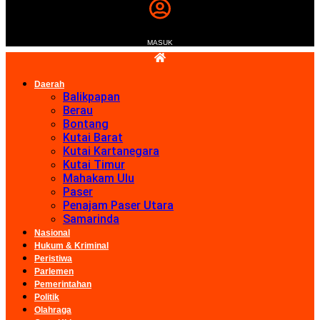
MASUK
Daerah
Balikpapan
Berau
Bontang
Kutai Barat
Kutai Kartanegara
Kutai Timur
Mahakam Ulu
Paser
Penajam Paser Utara
Samarinda
Nasional
Hukum & Kriminal
Peristiwa
Parlemen
Pemerintahan
Politik
Olahraga