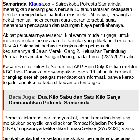
Samarinda,
Klausa.co
–
Satreskoba Polresta Samarinda
menangkap seorang gadis berusia 19 tahun lantaran kedapatan
hendak mengedarkan narkoba jenis ineks. Mirisnya, tersangka
nekat menjual ineks dengan cara eceran tersebut, guna
menambah pendapatan dan tabungan biaya pernikahannya.
Akibat perbuatannya tersebut, kini wanita muda itu gagal untuk
melangsungkan pernikahan. Tersangka yang diketahui bernama
Devi Aji Saleha ini, berhasil diringkus oleh petugas di
kediamannya di Jalan Merak, Gang 2, Kelurahan Temindung
Permai, Kecamatan Sungai Pinang, pada Jumat (23/7/2021) lalu.
Kasatreskoba Polresta Samarinda AKP Rido Doly Kristian melalui
KBO Ipda Darwoko menyampaikan, gadis 19 tahun itu berhasil
ditangkap setelah petugas mendapatkan informasi, bahwa kerap
terjadi transaksi narkoba di kediaman tersangka.
Baca Juga:
Dua Kilo Sabu dan Satu Kilo Ganja
Dimusnahkan Polresta Samarinda
“Berbekal informasi dari masyarakat, kami kemudian langsung
melakukan penyelidikan di sekitar Tempat Kejadian Perkara
(TKP),” ungkapnya ketika dikonfirmasi Selasa (27/7/2021) siang.
Singkat cerita, ketika sedang melakukan pemantauan, petugas