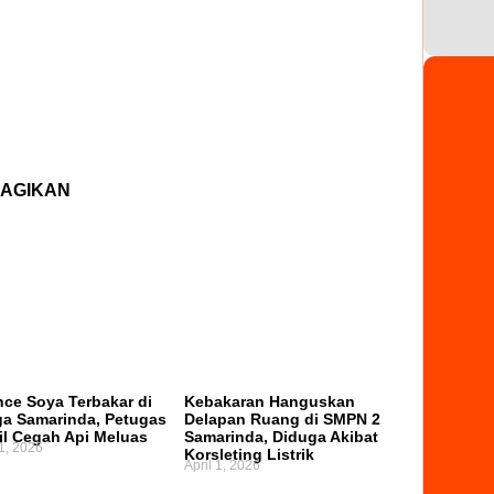
AGIKAN
nce Soya Terbakar di
Kebakaran Hanguskan
a Samarinda, Petugas
Delapan Ruang di SMPN 2
il Cegah Api Meluas
Samarinda, Diduga Akibat
1, 2026
Korsleting Listrik
April 1, 2026