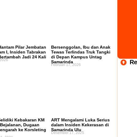
antam Pilar Jembatan
Bersenggolan, Ibu dan Anak
m I, Insiden Tabrakan
Tewas Terlindas Truk Tangki
Bertambah Jadi 24 Kali
di Depan Kampus Untag
 2026
Re
Samarinda
Februari 17, 2026
Selidiki Kebakaran KM
ART Mengalami Luka Serius
Bejalanan, Dugaan
dalam Insiden Kekerasan di
engarah ke Korsleting
Samarinda Ulu
Desember 17, 2025