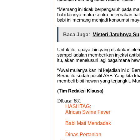
“Memang ini tidak berpengaruh pada manus
babi lainnya maka sentra peternakan bab
babi ini memang menjadi konsumsi mayori
Baca Juga:
Misteri Jatuhnya S
Untuk itu, upaya lain yang dilakukan o
sampel adalah memberikan injeksi antibio
itu, akan menelusuri lagi bagaimana hew
“Awal mulanya kan ini kejadian ini di B
Berau itu sudah positif ASF. Yang kita k
membeli bibit hewan yang terjangkit. Mu
(Tim Redaksi Klausa)
Dibaca:
681
HASHTAG:
African Swine Fever
,
Babi Mati Mendadak
,
Dinas Pertanian