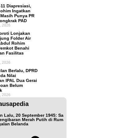
11 Diapresiasi,
ohim Ingatkan
 Masih Punya PR
Dongkrak PAD
, 2026
roti Lonjakan
ung Folder Air
Abdul Rohim
Pemkot Benahi
an Fasilitas
, 2026
lan Berlalu, DPRD
da Nilai
an IPAL Dua Gerai
coan Belum
k
, 2026
ausapedia
n Lalu, 20 September 1945: Samarinda dan
Bukan Teman, Tak Se
engibaran Merah Putih di Rumah
Jepang Shigetada Nis
alan Belanda
Kemerdekaan Indone