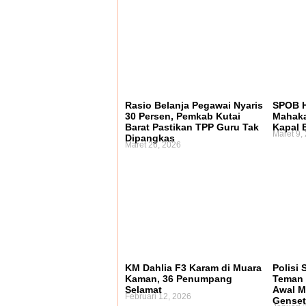
Rasio Belanja Pegawai Nyaris
SPOB H
30 Persen, Pemkab Kutai
Mahaka
Barat Pastikan TPP Guru Tak
Kapal 
Maret 9,
Dipangkas
Maret 26, 2026
KM Dahlia F3 Karam di Muara
Polisi 
Kaman, 36 Penumpang
Teman 
Selamat
Awal M
Februari 12, 2026
Genset