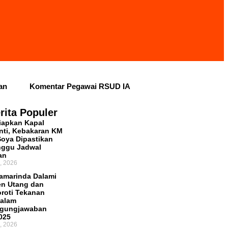
an
Komentar Pegawai RSUD IA
iun Masih Tertahan, Ruang Fiskal Kaltim
rita Populer
iapkan Kapal
 Perkuat PAD dan Penyesuaian
ti, Kebakaran KM
Soya Dipastikan
royek Infrastruktur Terganggu
nggu Jadwal
an
, 2026
amarinda Dalami
n Utang dan
oroti Tekanan
dalam
ggungjawaban
025
, 2026