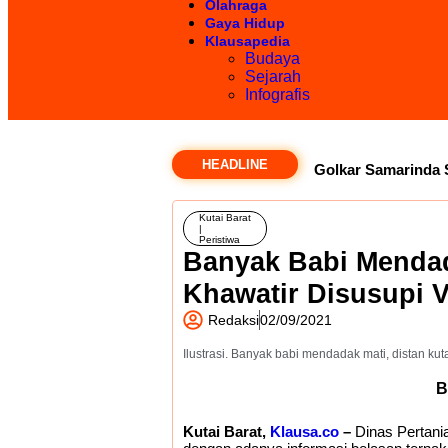
Olahraga
Gaya Hidup
Klausapedia
Budaya
Sejarah
Infografis
HEADLINE
Golkar Samarinda 
Moeis Tuai Kecaman, 
Kutai Barat
|
Peristiwa
Kian Terhimpit
Banyak Babi Mendada
Khawatir Disusupi 
Organisasi Daerah
Redaksi
02/09/2021
Ilustrasi. Banyak babi mendadak mati, distan kuta
B
Kutai Barat,
Klausa.co
–
Dinas Pertania