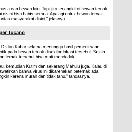
ia dan hewan lain. Tapi jika terjangkit di hewan ternak
i disini bisa habis semua. Apalagi untuk hewan ternak
tas masyarakat disini,” jelasnya.
uper Tucano
leh Distan Kubar selama menunggu hasil pemeriksaan
tik pada hewan ternak disekitar lokasi tersebut. Selain
an ternak tersebut bisa mati mendadak.
erau, kemudian Kutim dan sekarang Mahulu juga. Kalau di
hawatirkan bahwa virus ini dikarenakan peternak ada
ngkin karena murah dan tidak tahu,” tandasnya.