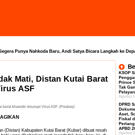
Segera Punya Nahkoda Baru, Andi Satya Bicara Langkah ke Dep
Inspektorat Siapkan Pendalaman
Dana Transfer Rp2,5 Tril
Be
KSOP S
DPRD Kaltim Tambah Lima Raperda di Luar Propemperda, Fokus
k Mati, Distan Kutai Barat
Penggan
Prince 
Virus ASF
Transfer Bankeu Fisik Belum Cair, Kepala Daerah Khawatir P
Tak Ga
Pelayar
Agustus 1
DPRD S
i barat khawatir disusupi Virus ASF. (Pixabay)
Dokume
Aset, S
AGIKAN
Fiskal 
Pertan
APBD 2
n (Distan) Kabupaten Kutai Barat (Kubar) dibuat resah
Agustus 1