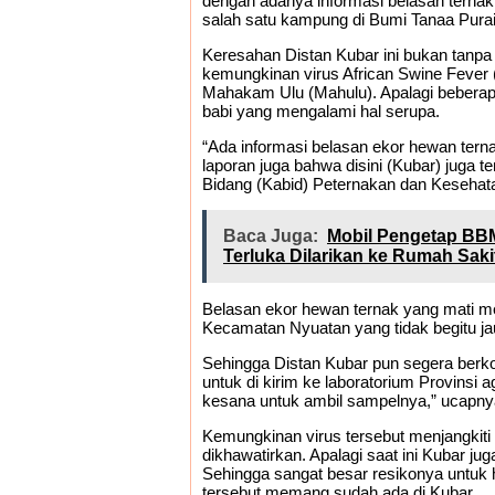
dengan adanya informasi belasan ternak 
salah satu kampung di Bumi Tanaa Pura
Keresahan Distan Kubar ini bukan tanpa 
kemungkinan virus African Swine Fever 
Mahakam Ulu (Mahulu). Apalagi beberapa
babi yang mengalami hal serupa.
“Ada informasi belasan ekor hewan ter
laporan juga bahwa disini (Kubar) juga te
Bidang (Kabid) Peternakan dan Kesehat
Baca Juga:
Mobil Pengetap BBM
Terluka Dilarikan ke Rumah Saki
Belasan ekor hewan ternak yang mati me
Kecamatan Nyuatan yang tidak begitu jau
Sehingga Distan Kubar pun segera berk
untuk di kirim ke laboratorium Provinsi 
kesana untuk ambil sampelnya,” ucapny
Kemungkinan virus tersebut menjangkit
dikhawatirkan. Apalagi saat ini Kubar 
Sehingga sangat besar resikonya untuk 
tersebut memang sudah ada di Kubar.