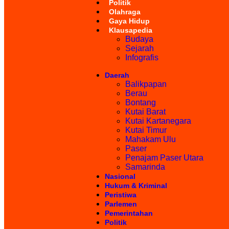
Politik
Olahraga
Gaya Hidup
Klausapedia
Budaya
Sejarah
Infografis
Daerah
Balikpapan
Berau
Bontang
Kutai Barat
Kutai Kartanegara
Kutai Timur
Mahakam Ulu
Paser
Penajam Paser Utara
Samarinda
Nasional
Hukum & Kriminal
Peristiwa
Parlemen
Pemerintahan
Politik