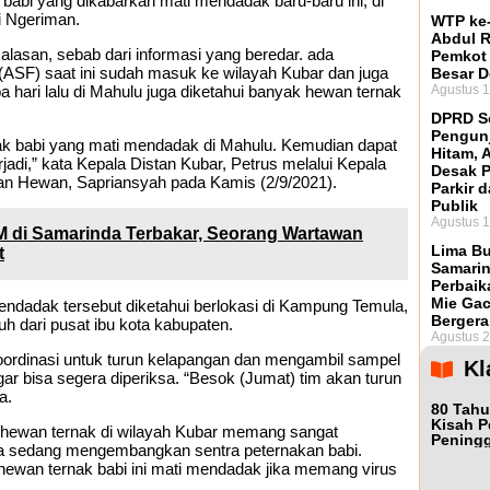
babi yang dikabarkan mati mendadak baru-baru ini, di
i Ngeriman.
WTP ke-
Abdul R
alasan, sebab dari informasi yang beredar. ada
Pemkot
(ASF) saat ini sudah masuk ke wilayah Kubar dan juga
Besar 
 hari lalu di Mahulu juga diketahui banyak hewan ternak
Agustus 1
DPRD So
Pengunj
nak babi yang mati mendadak di Mahulu. Kemudian dapat
Hitam, 
rjadi,” kata Kepala Distan Kubar, Petrus melalui Kepala
Desak 
an Hewan, Sapriansyah pada Kamis (2/9/2021).
Parkir d
Publik
Agustus 1
 di Samarinda Terbakar, Seorang Wartawan
Lima Bu
t
Samarin
Perbaik
Mie Ga
ndadak tersebut diketahui berlokasi di Kampung Temula,
Bergera
h dari pusat ibu kota kabupaten.
Agustus 2
oordinasi untuk turun kelapangan dan mengambil sampel
Kl
agar bisa segera diperiksa. “Besok (Jumat) tim akan turun
a.
80 Tahu
Kisah P
i hewan ternak di wilayah Kubar memang sangat
Peningg
juga sedang mengembangkan sentra peternakan babi.
hewan ternak babi ini mati mendadak jika memang virus