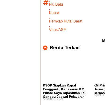
,
Flu Babi
,
Kubar
,
Pemkab Kutai Barat
,
Virus ASF
B
Berita Terkait
KSOP Siapkan Kapal
KM Pri
Pengganti, Kebakaran KM
Dermag
Prince Soya Dipastikan Tak
Berhas
Agustus 
Ganggu Jadwal Pelayaran
Agustus 1, 2026