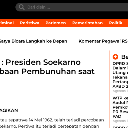
iminal
Peristiwa
Parlemen
Pemerintahan
Politik
a Bicara Langkah ke Depan
Komentar Pegawai RSUD I
Be
2 : Presiden Soekarno
DPRD 
Dalam
cobaan Pembunuhan saat
Utang d
Tekana
Perta
APBD 2
Agustus 1
WTP ke-
Abdul 
Pemkot
AGIKAN
PR Bes
PAD
 atau tepatnya 14 Mei 1962, telah terjadi percobaan
Agustus 1
karno. Pertiwa itu terjadi bertepatan dengan