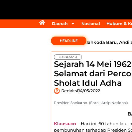
Daerah
Nasional
Hukum & Kr
HEADLINE
Golkar Samarinda Segera Punya Nahkoda Baru, Andi Saty
Klausapedia
Sejarah 14 Mei 196
Selamat dari Per
Sholat Idul Adha
Redaksi
14/05/2022
Presiden Soekarno. (Foto : Arsip Nasional)
B
Klausa.co
– Hari ini, 60 tahun lalu,
pembunuhan terhadap Presiden Soe