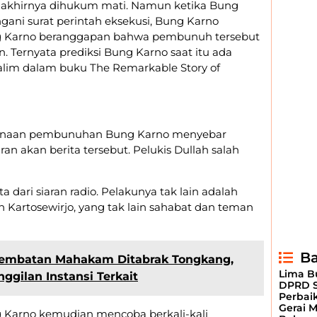
 akhirnya dihukum mati. Namun ketika Bung
ani surat perintah eksekusi, Bung Karno
ung Karno beranggapan bahwa pembunuh tersebut
n. Ternyata prediksi Bung Karno saat itu ada
salim dalam buku The Remarkable Story of
encanaan pembunuhan Bung Karno menyebar
n akan berita tersebut. Pelukis Dullah salah
dari siaran radio. Pelakunya tak lain adalah
 Kartosewirjo, yang tak lain sahabat dan teman
Ba
Jembatan Mahakam Ditabrak Tongkang,
Lima Bu
gilan Instansi Terkait
DPRD S
Perbai
Gerai 
 Karno kemudian mencoba berkali-kali