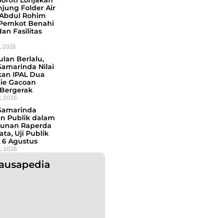
oroti Lonjakan
jung Folder Air
 Abdul Rohim
Pemkot Benahi
dan Fasilitas
, 2026
lan Berlalu,
amarinda Nilai
kan IPAL Dua
Mie Gacoan
Bergerak
, 2026
Samarinda
an Publik dalam
unan Raperda
ata, Uji Publik
 6 Agustus
, 2026
ausapedia