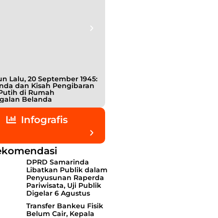
n Lalu, 20 September 1945:
Bukan Teman, Tak Sepenuhnya
nda dan Kisah Pengibaran
Lawan: Jejak Intel Jepang
Putih di Rumah
Shigetada Nishijima dalam Detik
galan Belanda
detik Kemerdekaan Indonesia
Infografis
ekomendasi
DPRD Samarinda
Libatkan Publik dalam
Penyusunan Raperda
Pariwisata, Uji Publik
Digelar 6 Agustus
Transfer Bankeu Fisik
Belum Cair, Kepala