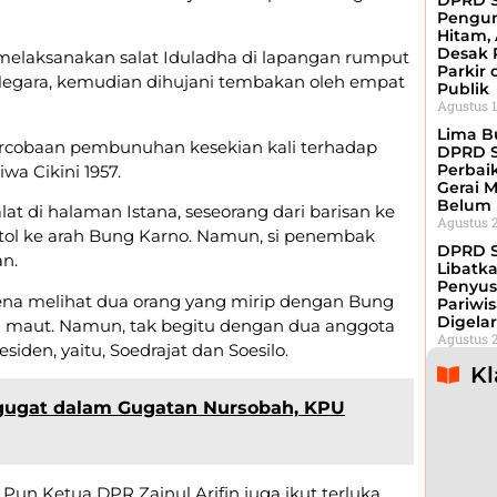
DPRD S
Pengun
Hitam,
Desak 
melaksanakan salat Iduladha di lapangan rumput
Parkir 
 Negara, kemudian dihujani tembakan oleh empat
Publik
Agustus 1
Lima Bu
ercobaan pembunuhan kesekian kali terhadap
DPRD S
Perbai
wa Cikini 1957.
Gerai 
Belum 
t di halaman Istana, seseorang dari barisan ke
Agustus 2
ol ke arah Bung Karno. Namun, si penembak
DPRD 
n.
Libatk
Penyus
rena melihat dua orang yang mirip dengan Bung
Pariwis
Digelar
ari maut. Namun, tak begitu dengan dua anggota
Agustus 2
iden, yaitu, Soedrajat dan Soesilo.
Kl
rgugat dalam Gugatan Nursobah, KPU
 Pun Ketua DPR Zainul Arifin juga ikut terluka.