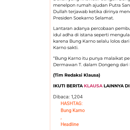
menelpon rumah ajudan Putra Sang
Dullah terjawab ketika dirinya me
Presiden Soekarno Selamat.
Lantaran adanya percobaan pembu
idul adha di istana seperti mengul
karena Bung Karno selalu lolos d
Karno sakti.
“Bung Karno itu punya malaikat penj
Dermawan T. dalam Dongeng dari D
(Tim Redaksi Klausa)
IKUTI BERITA
KLAUSA
LAINNYA D
Dibaca:
1,204
HASHTAG:
Bung Karno
,
Headline