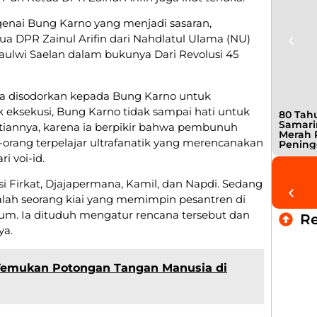
enai Bung Karno yang menjadi sasaran,
a DPR Zainul Arifin dari Nahdlatul Ulama (NU)
ulwi Saelan dalam bukunya Dari Revolusi 45
tika disodorkan kepada Bung Karno untuk
ksekusi, Bung Karno tidak sampai hati untuk
80 Tahu
Samari
iannya, karena ia berpikir bahwa pembunuh
Merah 
orang terpelajar ultrafanatik yang merencanakan
Pening
ri voi-id.
i Firkat, Djajapermana, Kamil, dan Napdi. Sedang
lah seorang kiai yang memimpin pesantren di
m. Ia dituduh mengatur rencana tersebut dan
R
ya.
emukan Potongan Tangan Manusia di