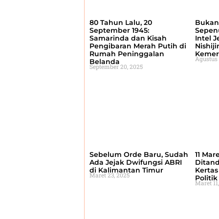
80 Tahun Lalu, 20
Bukan
September 1945:
Sepen
Samarinda dan Kisah
Intel 
Pengibaran Merah Putih di
Nishij
Rumah Peninggalan
Kemer
Agustus 
Belanda
September 20, 2025
Sebelum Orde Baru, Sudah
11 Mar
Ada Jejak Dwifungsi ABRI
Ditand
di Kalimantan Timur
Kerta
Maret 23, 2025
Politi
Maret 11