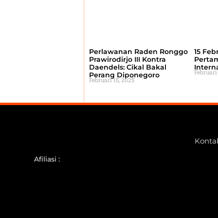
Perlawanan Raden Ronggo
15 Febr
Prawirodirjo III Kontra
Perta
Daendels: Cikal Bakal
Intern
Februari
Perang Diponegoro
Februari 15, 2025
Konta
Afiliasi :