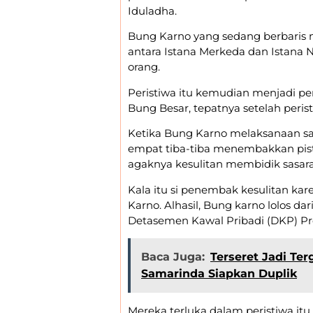
Iduladha.
Bung Karno yang sedang berbaris 
antara Istana Merkeda dan Istana
orang.
Peristiwa itu kemudian menjadi p
Bung Besar, tepatnya setelah peristi
Ketika Bung Karno melaksanaan sala
empat tiba-tiba menembakkan pist
agaknya kesulitan membidik sasara
Kala itu si penembak kesulitan ka
Karno. Alhasil, Bung karno lolos d
Detasemen Kawal Pribadi (DKP) Pres
Baca Juga:
Terseret Jadi Te
Samarinda Siapkan Duplik
Mereka terluka dalam peristiwa itu.