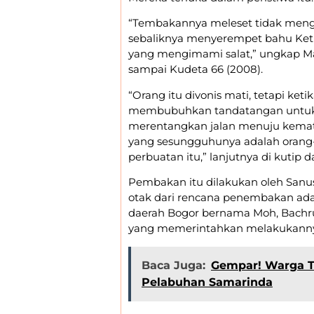
“Tembakannya meleset tidak meng
sebaliknya menyerempet bahu Ketu
yang mengimami salat,” ungkap Ma
sampai Kudeta 66 (2008).
“Orang itu divonis mati, tetapi ke
membubuhkan tandatangan untuk e
merentangkan jalan menuju kemat
yang sesungguhunya adalah orang-
perbuatan itu,” lanjutnya di kutip da
Pembakan itu dilakukan oleh Sanus
otak dari rencana penembakan ada
daerah Bogor bernama Moh, Bachru
yang memerintahkan melakukann
Baca Juga:
Gempar! Warga T
Pelabuhan Samarinda