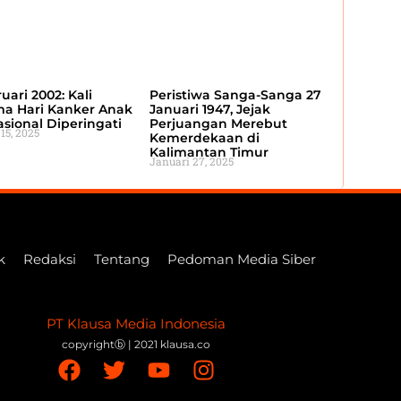
uari 2002: Kali
Peristiwa Sanga-Sanga 27
ma Hari Kanker Anak
Januari 1947, Jejak
asional Diperingati
Perjuangan Merebut
 15, 2025
Kemerdekaan di
Kalimantan Timur
Januari 27, 2025
k
Redaksi
Tentang
Pedoman Media Siber
PT Klausa Media Indonesia
copyrightⓑ | 2021 klausa.co