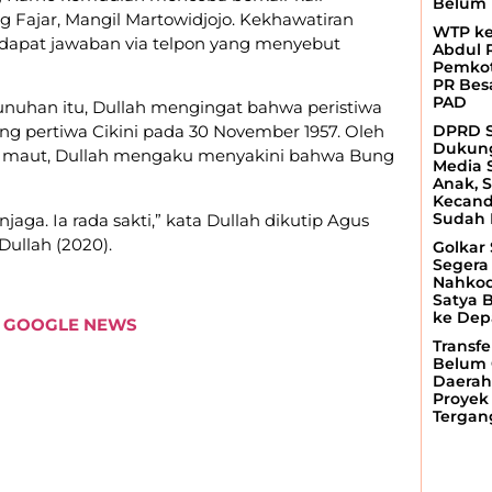
Belum 
 Fajar, Mangil Martowidjojo. Kekhawatiran
WTP ke-
ndapat jawaban via telpon yang menyebut
Abdul 
Pemkot
PR Bes
PAD
nuhan itu, Dullah mengingat bahwa peristiwa
DPRD 
ang pertiwa Cikini pada 30 November 1957. Oleh
Dukun
ari maut, Dullah mengaku menyakini bahwa Bung
Media 
Anak, 
Kecand
Sudah 
aga. Ia rada sakti,” kata Dullah dikutip Agus
ullah (2020).
Golkar
Segera
Nahkod
Satya 
ke Dep
I
GOOGLE NEWS
Transfe
Belum 
Daerah
Proyek 
Tergan