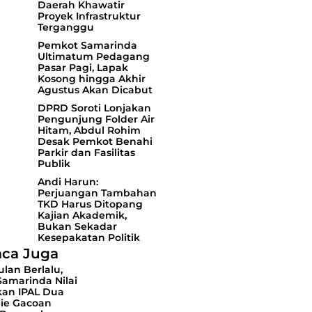
Daerah Khawatir
Proyek Infrastruktur
Terganggu
Pemkot Samarinda
Ultimatum Pedagang
Pasar Pagi, Lapak
Kosong hingga Akhir
Agustus Akan Dicabut
DPRD Soroti Lonjakan
Pengunjung Folder Air
Hitam, Abdul Rohim
Desak Pemkot Benahi
Parkir dan Fasilitas
Publik
Andi Harun:
Perjuangan Tambahan
TKD Harus Ditopang
Kajian Akademik,
Bukan Sekadar
Kesepakatan Politik
ca Juga
lan Berlalu,
amarinda Nilai
kan IPAL Dua
Mie Gacoan