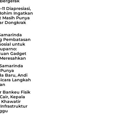
Bergerak
11 Diapresiasi,
Rohim Ingatkan
 Masih Punya
ar Dongkrak
Samarinda
g Pembatasan
Sosial untuk
Suparno:
uan Gadget
Meresahkan
 Samarinda
 Punya
a Baru, Andi
Bicara Langkah
an
r Bankeu Fisik
Cair, Kepala
 Khawatir
Infrastruktur
ggu