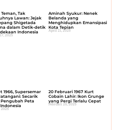
 Teman, Tak
Aminah Syukur: Nenek
uhnya Lawan: Jejak
Belanda yang
Jepang Shigetada
Menghidupkan Emansipasi
ima dalam Detik-detik
Kota Tepian
April 21, 2025
dekaan Indonesia
17, 2025
et 1966, Supersemar
20 Februari 1967 Kurt
atangani: Secarik
Cobain Lahir: Ikon Grunge
s Pengubah Peta
yang Pergi Terlalu Cepat
Februari 20, 2025
k Indonesia
, 2025