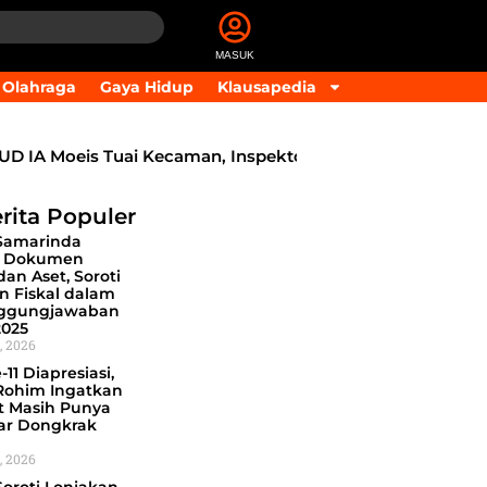
MASUK
Olahraga
Gaya Hidup
Klausapedia
A Moeis Tuai Kecaman, Inspektorat Siapkan Pendalaman
rita Populer
Samarinda
i Dokumen
an Aset, Soroti
n Fiskal dalam
nggungjawaban
025
, 2026
11 Diapresiasi,
Rohim Ingatkan
 Masih Punya
ar Dongkrak
, 2026