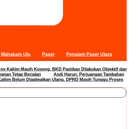
Mahakam Ulu
Paser
Penajam Paser Utara
rov Kaltim Masih Kosong, BKD Pastikan Dilakukan Objektif dan
yanan Tetap Berjalan
Andi Harun: Perjuangan Tambahan
altim Belum Dijadwalkan Ulang, DPRD Masih Tunggu Proses