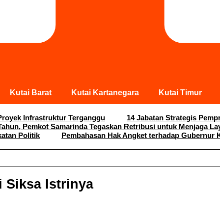
Kutai Barat
Kutai Kartanegara
Kutai Timur
Proyek Infrastruktur Terganggu
14 Jabatan Strategis Pemp
 Tahun, Pemkot Samarinda Tegaskan Retribusi untuk Menjaga La
tan Politik
Pembahasan Hak Angket terhadap Gubernur K
Siksa Istrinya