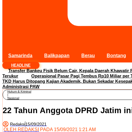
Samarinda
Balikpapan
Berau
Bontang
HEADLINE
Transfer Bankeu Fisik Belum Cair, Kepala Daerah Khawatir 
Terukur
Operasional Pasar Pagi Tembus Rp10 Miliar per
TKD Harus Ditopang Kajian Akademik, Bukan Sekadar Kesepaka
Administrasi PAW
Hukum & Kriminal
|
Nasional
22 Tahun Anggota DPRD Jatim ini 
Redaksi
15/09/2021
OLEH
REDAKSI
PADA
15/09/2021
1:21 AM