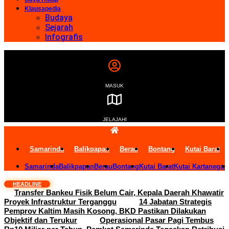
Klausapedia
Budaya
Sejarah
Infografis
MASUK
JELAJAHI
Samarinda
Balikpapan
Berau
Bontang
Kutai Barat
Samarinda
Balikpapan
Berau
Bontang
Kutai Barat
Kutai Kartanegar
HEADLINE
Transfer Bankeu Fisik Belum Cair, Kepala Daerah Khawatir
Proyek Infrastruktur Terganggu
14 Jabatan Strategis
Pemprov Kaltim Masih Kosong, BKD Pastikan Dilakukan
Objektif dan Terukur
Operasional Pasar Pagi Tembus