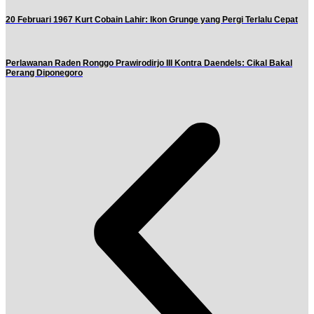
20 Februari 1967 Kurt Cobain Lahir: Ikon Grunge yang Pergi Terlalu Cepat
Perlawanan Raden Ronggo Prawirodirjo III Kontra Daendels: Cikal Bakal
Perang Diponegoro