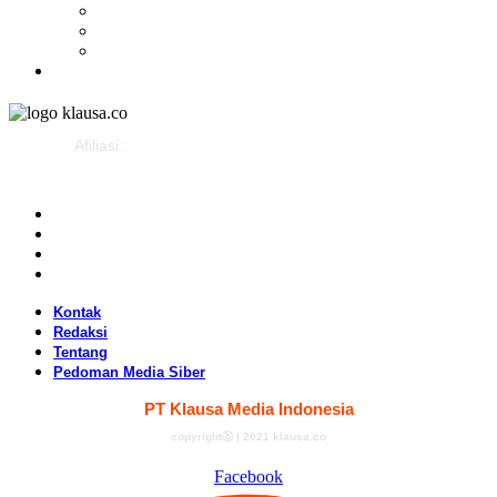
Budaya
Sejarah
Infografis
Advertorial
Afiliasi :
Kontak
Redaksi
Tentang
Pedoman Media Siber
Kontak
Redaksi
Tentang
Pedoman Media Siber
PT Klausa Media Indonesia
copyrightⓑ | 2021 klausa.co
Facebook