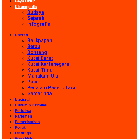
Gaya Hidup
Klausapedia
Budaya
Sejarah
Infografis
Daerah
Balikpapan
Berau
Bontang
Kutai Barat
Kutai Kartanegara
Kutai Timur
Mahakam Ulu
Paser
Penajam Paser Utara
Samarinda
Nasional
Hukum & Kriminal
Peristiwa
Parlemen
Pemerintahan
Politik
Olahraga
Gaya Hidup