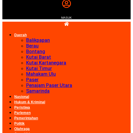
MASUK
Daerah
Balikpapan
Berau
Bontang
Kutai Barat
Kutai Kartanegara
Kutai Timur
Mahakam Ulu
Paser
Penajam Paser Utara
Samarinda
Nasional
Hukum & Kriminal
Peristiwa
Parlemen
Pemerintahan
Politik
Olahraga