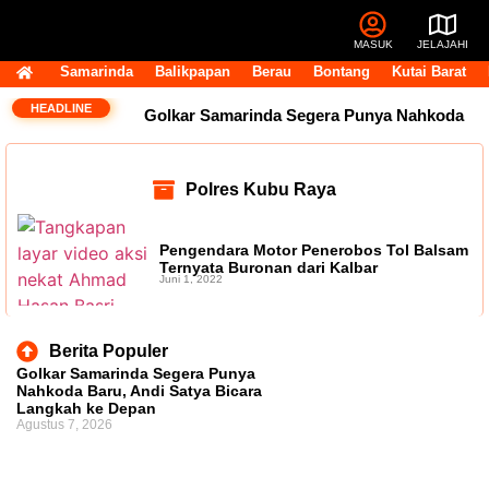
MASUK
JELAJAHI
Samarinda
Balikpapan
Berau
Bontang
Kutai Barat
HEADLINE
Golkar Samarinda Segera Punya Nahkoda
Baru, Andi Satya Bicara Langkah ke Depan
Polres Kubu Raya
Komentar Pegawai RSUD IA Moeis Tuai
Kecaman, Inspektorat Siapkan Pendalaman
Pengendara Motor Penerobos Tol Balsam
Ternyata Buronan dari Kalbar
Juni 1, 2022
Dana Transfer Rp2,5 Triliun Masih Tertahan,
Ruang Fiskal Kaltim Kian Terhimpit
DPRD
Berita Populer
Golkar Samarinda Segera Punya
Kaltim Tambah Lima Raperda di Luar
Nahkoda Baru, Andi Satya Bicara
Langkah ke Depan
Agustus 7, 2026
Propemperda, Fokus Perkuat PAD dan
Penyesuaian Organisasi Daerah
Transfer