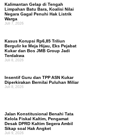
Kalimantan Gelap di Tengah
Bankeu Fisik Belum Cair, Kepala Daerah
Limpahan Batu Bara, Koalisi Nilai
Negara Gagal Penuhi Hak Listrik
Warga
Khawatir Proyek Infrastruktur Terganggu
Juli 7, 2026
Kasus Korupsi Rp6,85 Triliun
Bergulir ke Meja Hijau, Eks Pejabat
Kukar dan Bos JMB Group Jadi
Terdakwa
Juli 8, 2026
Insentif Guru dan TPP ASN Kukar
Diperkirakan Bernilai Puluhan Miliar
Juli 8, 2026
Jalan Konstitusional Benahi Tata
Kelola Fiskal Kaltim, Pengamat
Desak DPRD Kaltim Segera Ambil
Sikap soal Hak Angket
Juli 9, 2026