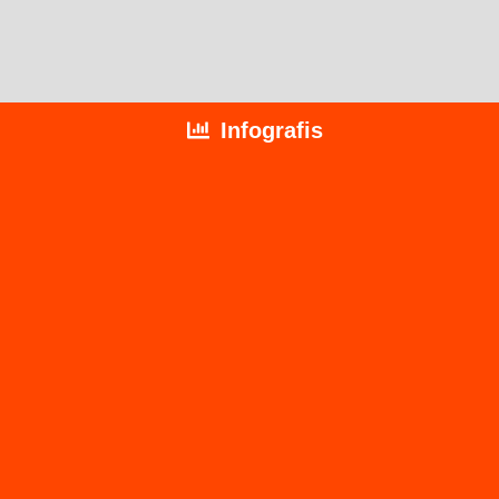
A
T
Infografis