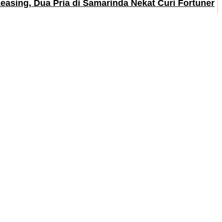
 Leasing, Dua Pria di Samarinda Nekat Curi Fortuner