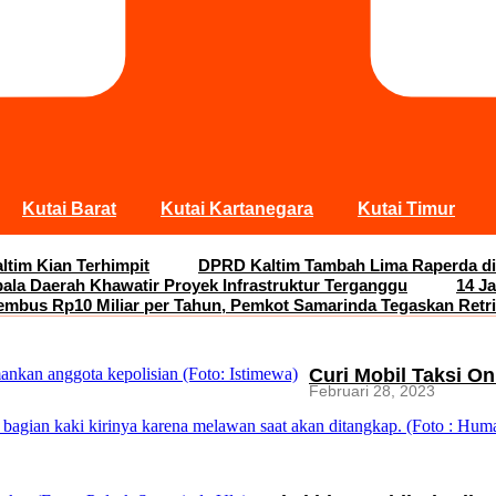
Kutai Barat
Kutai Kartanegara
Kutai Timur
ltim Kian Terhimpit
DPRD Kaltim Tambah Lima Raperda di
pala Daerah Khawatir Proyek Infrastruktur Terganggu
14 J
embus Rp10 Miliar per Tahun, Pemkot Samarinda Tegaskan Retri
Curi Mobil Taksi O
Februari 28, 2023