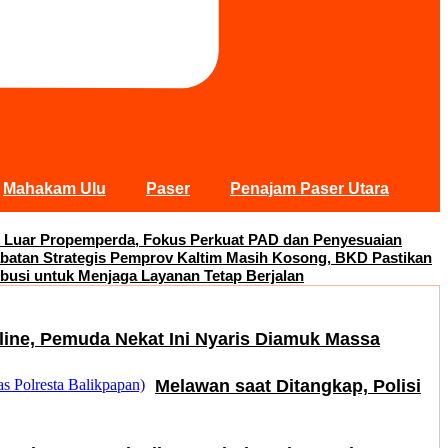
Mahakam Ulu
Paser
Penajam Paser Utara
 Luar Propemperda, Fokus Perkuat PAD dan Penyesuaian
abatan Strategis Pemprov Kaltim Masih Kosong, BKD Pastikan
busi untuk Menjaga Layanan Tetap Berjalan
nline, Pemuda Nekat Ini Nyaris Diamuk Massa
Melawan saat Ditangkap, Polisi