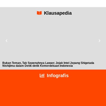
Klausapedia
Bukan Teman, Tak Sepenuhnya Lawan: Jejak Intel Jepang Shigetada
A
Nishijima dalam Detik-detik Kemerdekaan Indonesia
T
Infografis