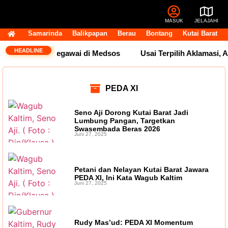
MASUK
JELAJAHI
Samarinda
Balikpapan
Berau
Bontang
Kutai Barat
HEADLINE
Ingatkan Etika Pegawai di Medsos
Usai Terpilih Aklamasi, 
PEDA XI
Seno Aji Dorong Kutai Barat Jadi
Lumbung Pangan, Targetkan
Swasembada Beras 2026
Juni 27, 2025
Petani dan Nelayan Kutai Barat Jawara
PEDA XI, Ini Kata Wagub Kaltim
Juni 27, 2025
Rudy Mas’ud: PEDA XI Momentum