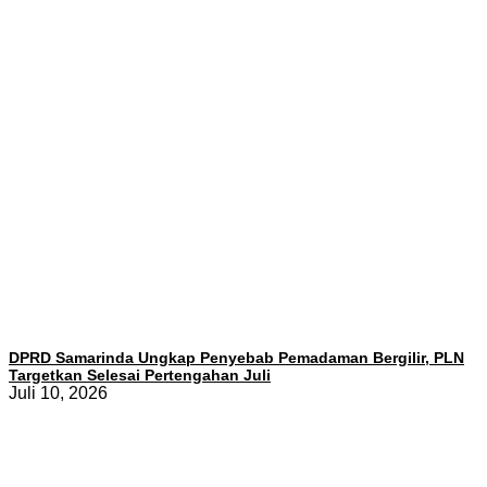
DPRD Samarinda Ungkap Penyebab Pemadaman Bergilir, PLN
Targetkan Selesai Pertengahan Juli
Juli 10, 2026