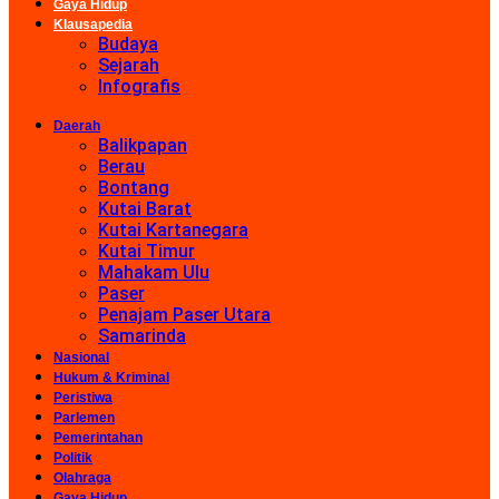
Gaya Hidup
Klausapedia
Budaya
Sejarah
Infografis
Daerah
Balikpapan
Berau
Bontang
Kutai Barat
Kutai Kartanegara
Kutai Timur
Mahakam Ulu
Paser
Penajam Paser Utara
Samarinda
Nasional
Hukum & Kriminal
Peristiwa
Parlemen
Pemerintahan
Politik
Olahraga
Gaya Hidup