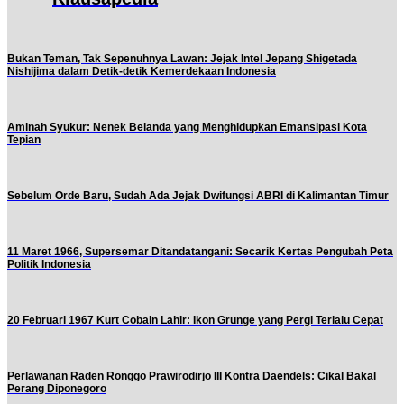
Bukan Teman, Tak Sepenuhnya Lawan: Jejak Intel Jepang Shigetada
Nishijima dalam Detik-detik Kemerdekaan Indonesia
Aminah Syukur: Nenek Belanda yang Menghidupkan Emansipasi Kota
Tepian
Sebelum Orde Baru, Sudah Ada Jejak Dwifungsi ABRI di Kalimantan Timur
11 Maret 1966, Supersemar Ditandatangani: Secarik Kertas Pengubah Peta
Politik Indonesia
20 Februari 1967 Kurt Cobain Lahir: Ikon Grunge yang Pergi Terlalu Cepat
Perlawanan Raden Ronggo Prawirodirjo III Kontra Daendels: Cikal Bakal
Perang Diponegoro