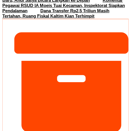
Baru, Andi Satya Bicara Langkah ke Depan
Komentar
Pegawai RSUD IA Moeis Tuai Kecaman, Inspektorat Siapkan
Pendalaman
Dana Transfer Rp2,5 Triliun Masih
Tertahan, Ruang Fiskal Kaltim Kian Terhimpit