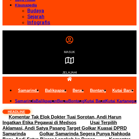
Klausapedia
Budaya
Sejarah
Infografis
MASUK
JELAJAHI
Samarinda
Balikpapan
Berau
Bontang
Kutai Barat
Samarinda
Balikpapan
Berau
Bontang
Kutai Barat
Kutai Kartanegar
HEADLINE
Komentar Tak Elok Dokter Tuai Sorotan, Andi Harun
Ingatkan Etika Pegawai di Medsos
Usai Terpilih
Aklamasi, Andi Satya Pasang Target Golkar Kuasai DPRD
Samarinda
Golkar Samarinda Segera Punya Nahkoda