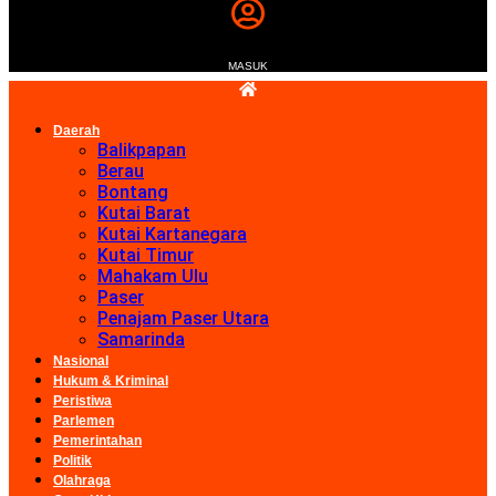
MASUK
Daerah
Balikpapan
Berau
Bontang
Kutai Barat
Kutai Kartanegara
Kutai Timur
Mahakam Ulu
Paser
Penajam Paser Utara
Samarinda
Nasional
Hukum & Kriminal
Peristiwa
Parlemen
Pemerintahan
Politik
Olahraga