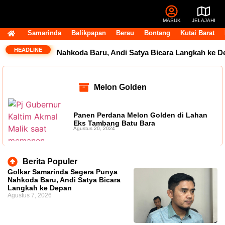
MASUK
JELAJAHI
Samarinda
Balikpapan
Berau
Bontang
Kutai Barat
HEADLINE
 Segera Punya Nahkoda Baru, Andi Satya Bicara Langkah ke D
Melon Golden
Panen Perdana Melon Golden di Lahan
Eks Tambang Batu Bara
Agustus 20, 2024
Berita Populer
Golkar Samarinda Segera Punya
Nahkoda Baru, Andi Satya Bicara
Langkah ke Depan
Agustus 7, 2026