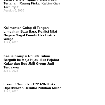
Tertahan, Ruang Fiskal Kaltim Kian
Terukur
Operasional Pasar Pagi Tembus
Terhimpit
Agustus 6, 2026
Rp10 Miliar per Tahun, Pemkot Samarinda
Tegaskan Retribusi untuk Menjaga Layanan
Kalimantan Gelap di Tengah
Limpahan Batu Bara, Koalisi Nilai
Tetap Berjalan
Negara Gagal Penuhi Hak Listrik
Warga
Juli 7, 2026
Kasus Korupsi Rp6,85 Triliun
Bergulir ke Meja Hijau, Eks Pejabat
Kukar dan Bos JMB Group Jadi
Terdakwa
Juli 8, 2026
Insentif Guru dan TPP ASN Kukar
Diperkirakan Bernilai Puluhan Miliar
Juli 8, 2026