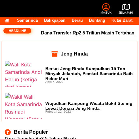
MASUK
JELAJAHI
Samarinda
Balikpapan
Berau
Bontang
Kutai Barat
HEADLINE
Dana Transfer Rp2,5 Triliun Masih Tertahan,
Ruang Fiskal Kaltim Kian Terhimpit
DPRD
Jeng Rinda
Kaltim Tambah Lima Raperda di Luar
Berkat Jeng Rinda Kumpulkan 15 Ton
Propemperda, Fokus Perkuat PAD dan
Minyak Jelantah, Pemkot Samarinda Raih
Rekor Muri
April 7, 2022
Penyesuaian Organisasi Daerah
Transfer
Bankeu Fisik Belum Cair, Kepala Daerah
Wujudkan Kampung Wisata Bukit Steling
Lewat Donasi Jeng Rinda
Khawatir Proyek Infrastruktur Terganggu
Februari 22, 2022
14 Jabatan Strategis Pemprov Kaltim Masih
Berita Populer
Kosong, BKD Pastikan Dilakukan Objektif dan
Dana Transfer Rp2,5 Triliun Masih