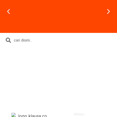
Daerah
Olahraga
Nasional
Gaya Hidup
Hukum & Kriminal
Parlemen
Peristiwa
Pemerintahan
Politik
Klausapedia
Advertorial
Afiliasi :