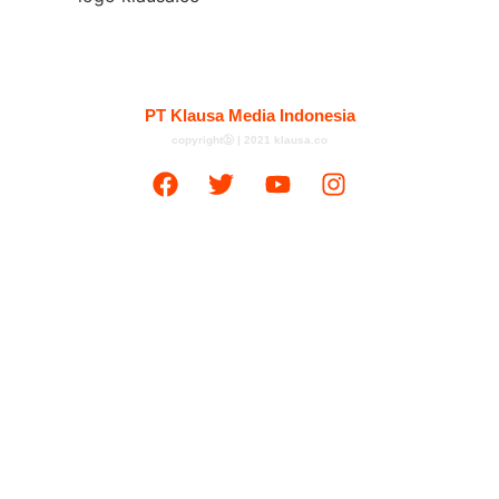
Kontak
Redaksi
Tentang
Pedoman Media Siber
PT Klausa Media Indonesia
copyrightⓑ | 2021 klausa.co