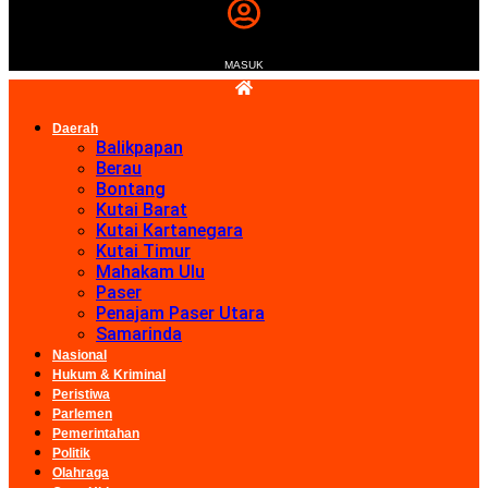
MASUK
Daerah
Balikpapan
Berau
Bontang
Kutai Barat
Kutai Kartanegara
Kutai Timur
Mahakam Ulu
Paser
Penajam Paser Utara
Samarinda
Nasional
Hukum & Kriminal
Peristiwa
Parlemen
Pemerintahan
Politik
Olahraga