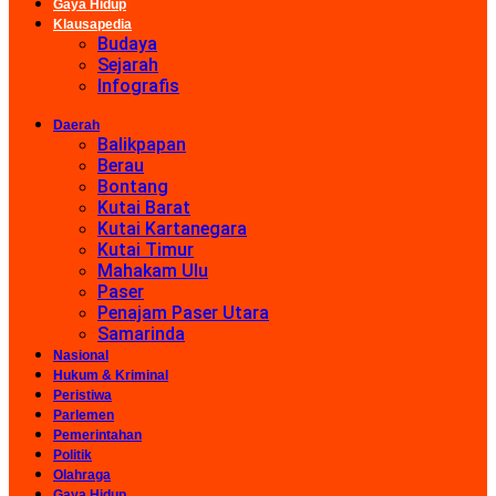
Gaya Hidup
Klausapedia
Budaya
Sejarah
Infografis
Daerah
Balikpapan
Berau
Bontang
Kutai Barat
Kutai Kartanegara
Kutai Timur
Mahakam Ulu
Paser
Penajam Paser Utara
Samarinda
Nasional
Hukum & Kriminal
Peristiwa
Parlemen
Pemerintahan
Politik
Olahraga
Gaya Hidup