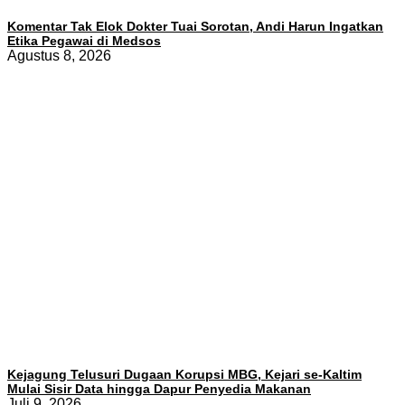
Komentar Tak Elok Dokter Tuai Sorotan, Andi Harun Ingatkan
Etika Pegawai di Medsos
Agustus 8, 2026
Kejagung Telusuri Dugaan Korupsi MBG, Kejari se-Kaltim
Mulai Sisir Data hingga Dapur Penyedia Makanan
Juli 9, 2026