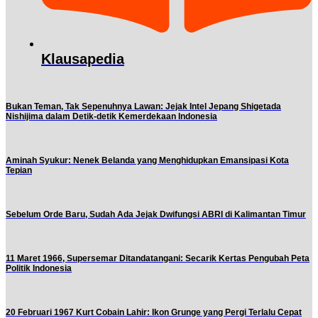
Klausapedia
Bukan Teman, Tak Sepenuhnya Lawan: Jejak Intel Jepang Shigetada
Nishijima dalam Detik-detik Kemerdekaan Indonesia
Aminah Syukur: Nenek Belanda yang Menghidupkan Emansipasi Kota
Tepian
Sebelum Orde Baru, Sudah Ada Jejak Dwifungsi ABRI di Kalimantan Timur
11 Maret 1966, Supersemar Ditandatangani: Secarik Kertas Pengubah Peta
Politik Indonesia
20 Februari 1967 Kurt Cobain Lahir: Ikon Grunge yang Pergi Terlalu Cepat