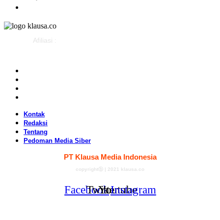
Advertorial
Afiliasi :
Kontak
Redaksi
Tentang
Pedoman Media Siber
Kontak
Redaksi
Tentang
Pedoman Media Siber
PT Klausa Media Indonesia
copyrightⓑ | 2021 klausa.co
Facebook
Twitter
Youtube
Instagram