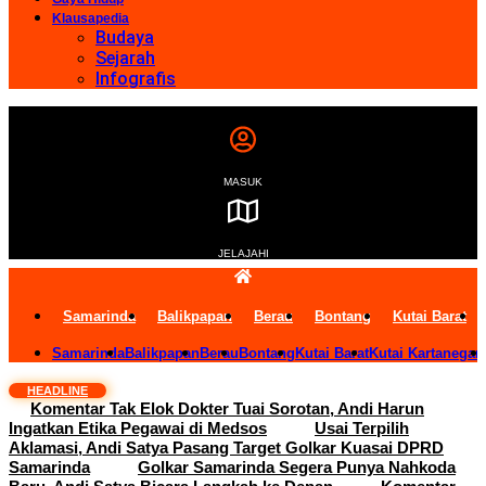
Klausapedia
Budaya
Sejarah
Infografis
MASUK
JELAJAHI
Samarinda
Balikpapan
Berau
Bontang
Kutai Barat
Samarinda
Balikpapan
Berau
Bontang
Kutai Barat
Kutai Kartanegar
HEADLINE
Komentar Tak Elok Dokter Tuai Sorotan, Andi Harun
Ingatkan Etika Pegawai di Medsos
Usai Terpilih
Aklamasi, Andi Satya Pasang Target Golkar Kuasai DPRD
Samarinda
Golkar Samarinda Segera Punya Nahkoda