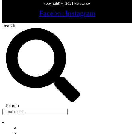
copyrightⓑ | 2021 klausa.co
Facebook
Twitter
Youtube
Instagram
Search
Search
Daerah
Samarinda
Balikpapan