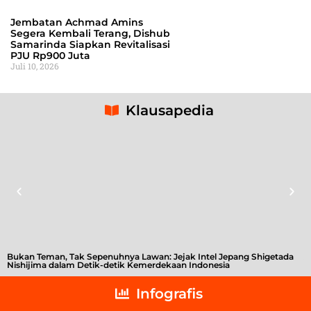
Jembatan Achmad Amins
Segera Kembali Terang, Dishub
Samarinda Siapkan Revitalisasi
PJU Rp900 Juta
Juli 10, 2026
Klausapedia
Bukan Teman, Tak Sepenuhnya Lawan: Jejak Intel Jepang Shigetada
A
Nishijima dalam Detik-detik Kemerdekaan Indonesia
T
Infografis