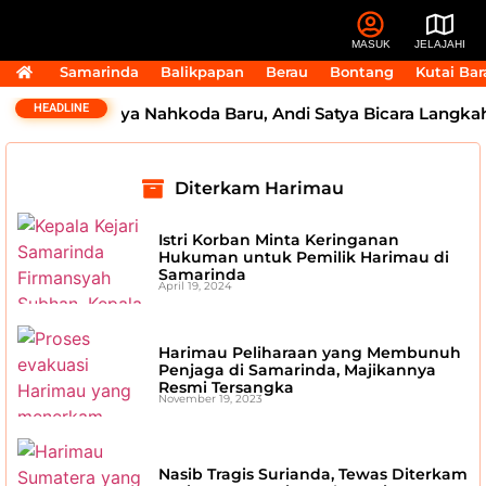
MASUK
JELAJAHI
Samarinda
Balikpapan
Berau
Bontang
Kutai Bar
HEADLINE
da Segera Punya Nahkoda Baru, Andi Satya Bicara Langka
Diterkam Harimau
Istri Korban Minta Keringanan
Hukuman untuk Pemilik Harimau di
Samarinda
April 19, 2024
Harimau Peliharaan yang Membunuh
Penjaga di Samarinda, Majikannya
Resmi Tersangka
November 19, 2023
Nasib Tragis Surianda, Tewas Diterkam