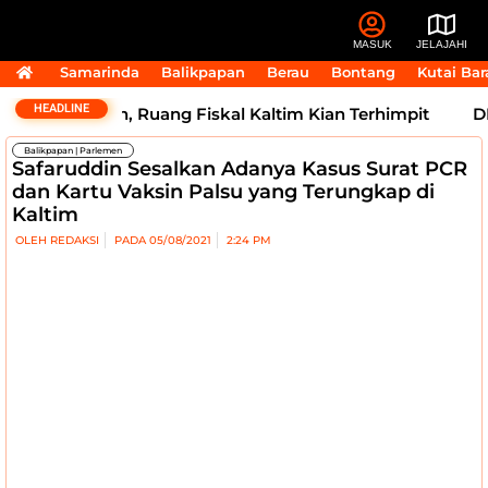
MASUK
JELAJAHI
Samarinda
Balikpapan
Berau
Bontang
Kutai Bar
HEADLINE
sih Tertahan, Ruang Fiskal Kaltim Kian Terhimpit
DPRD 
Balikpapan
|
Parlemen
Safaruddin Sesalkan Adanya Kasus Surat PCR
dan Kartu Vaksin Palsu yang Terungkap di
Kaltim
OLEH
REDAKSI
PADA
05/08/2021
2:24 PM