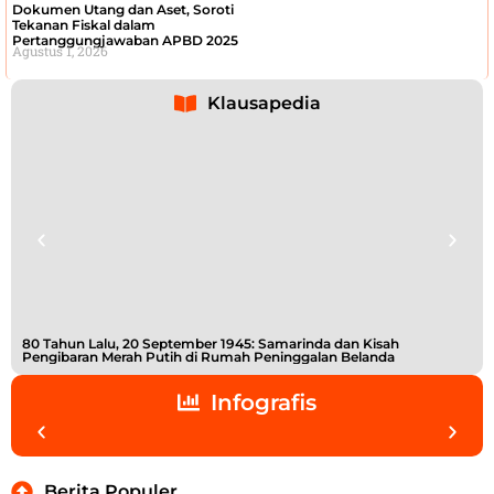
Dokumen Utang dan Aset, Soroti
Tekanan Fiskal dalam
Pertanggungjawaban APBD 2025
Agustus 1, 2026
Klausapedia
80 Tahun Lalu, 20 September 1945: Samarinda dan Kisah
Buk
Pengibaran Merah Putih di Rumah Peninggalan Belanda
Shi
Infografis
Berita Populer