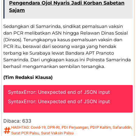
Pengendara Ojol Nyaris Jadi Korban Sabetan
Sajam
Sedangkan di Samarinda, sindikat pemalsuan vaksin
dan PCR melibatkan ASN hingga Relawan Dinas Sosial
(Dinsos). Terungkapnya kasus pemalsuan vaksin dan
PCR itu, berawal dari seorang warga yang hendak
terbang ke Surabaya lewat Bandara APT Pranoto
Samarinda. Dari ungkapan kasus ini Polresta Samarinda
berhasil mengamankan sembilan tersangka.
(Tim Redaksi Klausa)
SyntaxError: Unexpected end of JSON input
SyntaxError: Unexpected end of JSON input
Dibaca:
633
HASHTAG:
Covid-19
,
DPR-RI
,
PDI Perjuangan
,
PDIP Kaltim
,
Safaruddin
,
Surat PCR Palsu
,
Surat Vaksin Palsu