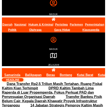
MASUK
Daerah
Nasional
Hukum & Kriminal
Peristiwa
Parlemen
Pemerintahan
Politik
Olahraga
Gaya Hidup
Klausapedia
MASUK
JELAJAHI
Samarinda
Balikpapan
Berau
Bontang
Kutai Barat
Kutai
HEADLINE
Dana Transfer Rp2,5 Triliun Masih Tertahan, Ruang Fiskal
Kaltim Kian Terhimpit
DPRD Kaltim Tambah Lima
Raperda di Luar Propemperda, Fokus Perkuat PAD dan
Penyesuaian Organisasi Daerah
Transfer Bankeu Fisik
Belum Cair, Kepala Daerah Khawatir Proyek Infrastruktur
Terganggu
14 Jabatan Strategis Pemprov Kaltim Masih