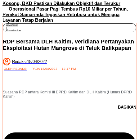
Kosong, BKD Pastikan Dilakukan Objektif dan Terukur
Operasional Pasar Pagi Tembus Rp10 Miliar per Tahun,
Pemkot Samarinda Tegaskan Retribusi untuk Menjaga
Layanan Tetap Berjalan
Advertorial
|
Pemerintahan
RDP Bersama DLH Kaltim, Veridiana Pertanyakan
Eksploitasi Hutan Mangrove di Teluk Balikpapan
Redaksi
18/04/2022
OLEH
REDAKSI
PADA
18/04/2022
12:17 PM
Suasana RDP antara Komisi III DPRD Kaltim dan DLH Kaltim (Humas DPRD
Kaltim)
BAGIKAN