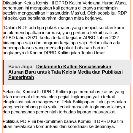
Dikatakan Ketua Komisi III DPRD Kaltim Veridiana Huraq Wang,
pertemuan ini merupakan kali pertama di eranya memimpin
setelah menggantikan Hasanuddin Mas’ud. Oleh sebab itu, RDP
ini sekaligus bersilahturahmi dengan mitra kerjanya.
“Dalam RDP ada tiga pokok materi yang menjadi sorotan kami
untuk mendapatkan informasi, yang pertama terkait realisasi
APBD tahun 2021, kedua terkait kegiatan APBD Tahun 2022
bidang apa saja dan program kerja apa saja. Selanjutkan ada
beberapa kasus yang menjadi pokok bahasan hari ini,”
ungkapnya di Kantor DPRD Kaltim jalan Teuku Umar.
Baca Juga:
Diskominfo Kaltim Sosialisasikan
Aturan Baru untuk Tata Kelola Media dan Publikasi
Pemerintah
Selain itu, Komisi III DPRD Kaltim juga membahas kasus yang
telah mencuat di media oleh pegiat lingkungan yaitu terkait
eksploitasi hutan mangrove di Teluk Balikpapan. Lalu, persoalan
yang berkembang pula yaitu terkait masalah lingkungan lainnya
dan penanganan pemerintah terhadap laporan masyarakat.
Politikus PDIP ini berkomitmen bahwa Komisi III DPRD Kaltim
akan melakukan komunikasi dan koordinasi ke depannya.