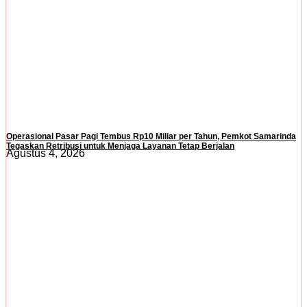
Operasional Pasar Pagi Tembus Rp10 Miliar per Tahun, Pemkot Samarinda
Tegaskan Retribusi untuk Menjaga Layanan Tetap Berjalan
Agustus 4, 2026