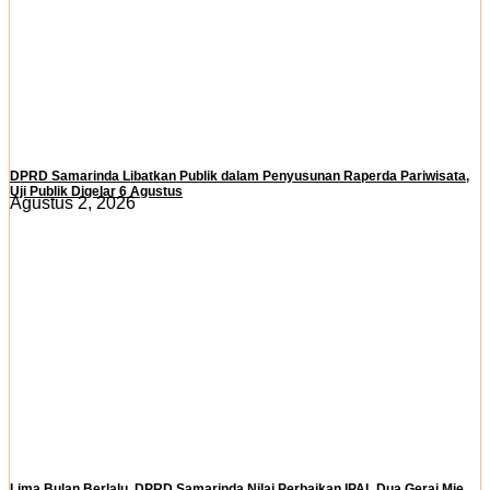
DPRD Samarinda Libatkan Publik dalam Penyusunan Raperda Pariwisata,
Uji Publik Digelar 6 Agustus
Agustus 2, 2026
Lima Bulan Berlalu, DPRD Samarinda Nilai Perbaikan IPAL Dua Gerai Mie