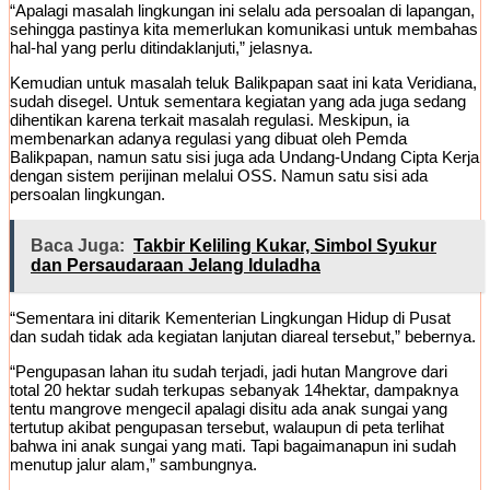
“Apalagi masalah lingkungan ini selalu ada persoalan di lapangan,
sehingga pastinya kita memerlukan komunikasi untuk membahas
hal-hal yang perlu ditindaklanjuti,” jelasnya.
Kemudian untuk masalah teluk Balikpapan saat ini kata Veridiana,
sudah disegel. Untuk sementara kegiatan yang ada juga sedang
dihentikan karena terkait masalah regulasi. Meskipun, ia
membenarkan adanya regulasi yang dibuat oleh Pemda
Balikpapan, namun satu sisi juga ada Undang-Undang Cipta Kerja
dengan sistem perijinan melalui OSS. Namun satu sisi ada
persoalan lingkungan.
Baca Juga:
Takbir Keliling Kukar, Simbol Syukur
dan Persaudaraan Jelang Iduladha
“Sementara ini ditarik Kementerian Lingkungan Hidup di Pusat
dan sudah tidak ada kegiatan lanjutan diareal tersebut,” bebernya.
“Pengupasan lahan itu sudah terjadi, jadi hutan Mangrove dari
total 20 hektar sudah terkupas sebanyak 14hektar, dampaknya
tentu mangrove mengecil apalagi disitu ada anak sungai yang
tertutup akibat pengupasan tersebut, walaupun di peta terlihat
bahwa ini anak sungai yang mati. Tapi bagaimanapun ini sudah
menutup jalur alam,” sambungnya.