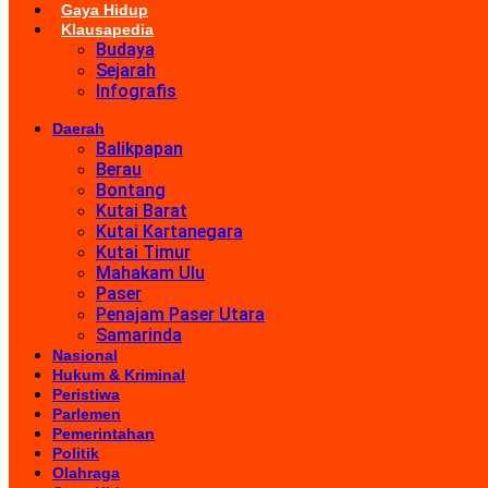
Gaya Hidup
Klausapedia
Budaya
Sejarah
Infografis
Daerah
Balikpapan
Berau
Bontang
Kutai Barat
Kutai Kartanegara
Kutai Timur
Mahakam Ulu
Paser
Penajam Paser Utara
Samarinda
Nasional
Hukum & Kriminal
Peristiwa
Parlemen
Pemerintahan
Politik
Olahraga