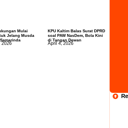
ukungan Mulai
KPU Kaltim Balas Surat DPRD
tuk Jelang Musda
soal PAW NasDem, Bola Kini
 Samarinda
di Tangan Dewan
, 2026
April 4, 2026
Re