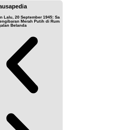
ausapedia
n Lalu, 20 September 1945: Samarinda dan
Bukan Teman, Tak Se
engibaran Merah Putih di Rumah
Jepang Shigetada Nis
alan Belanda
Kemerdekaan Indone