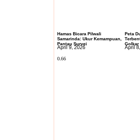
Hamas Bicara Pilwali
Peta D
Samarinda: Ukur Kemampuan,
Terben
Pantau Survei
Golkar
April 9, 2026
April 8