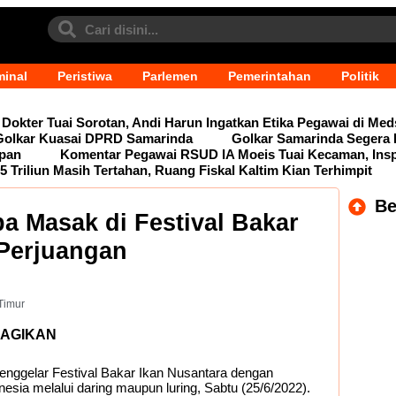
minal
Peristiwa
Parlemen
Pemerintahan
Politik
Dokter Tuai Sorotan, Andi Harun Ingatkan Etika Pegawai di Me
 Golkar Kuasai DPRD Samarinda
Golkar Samarinda Segera 
epan
Komentar Pegawai RSUD IA Moeis Tuai Kecaman, Ins
5 Triliun Masih Tertahan, Ruang Fiskal Kaltim Kian Terhimpit
Be
a Masak di Festival Bakar
 Perjuangan
Timur
AGIKAN
nggelar Festival Bakar Ikan Nusantara dengan
onesia melalui daring maupun luring, Sabtu (25/6/2022).