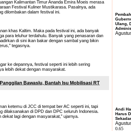
juangan Kalimantan Timur Ananda Emira Moeis merasa
garaan Festival Kuliner Mustikarasa. Pasalnya, ada
 dilombakan dalam festival ini.
Pembah
Gubernu
Ulang,
Adminis
an khas Kaltim. Maka pada festival ini, ada banyak
Agustus
ga para leluhur terdahulu. Banyak yang penasaran dan
hadirkan di sini ikan bakar dengan sambal yang bikin
rus,” tegasnya.
r ke depannya, festival seperti ini lebih sering
aya lebih dekat dengan masyarakat.
Panggilan Bawaslu, Bantah Isu Mobilisasi RT
an ketemu di JCC di tempat ber AC seperti ini, tapi
Andi H
ng dilaksanakan di DPD dan DPC seluruh Indonesia.
Harus D
h dekat lagi dengan masyarakat,” ujarnya.
Sekadar
Agustus