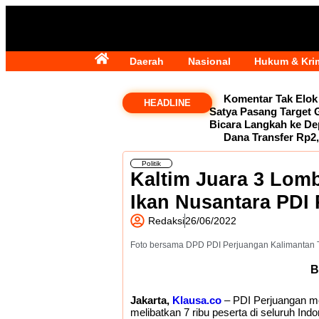
Daerah
Nasional
Hukum & Kri
Komentar Tak Elok 
HEADLINE
Satya Pasang Target
Bicara Langkah ke D
Dana Transfer Rp2,
Politik
Kaltim Juara 3 Lomb
Ikan Nusantara PDI
Redaksi
26/06/2022
Foto bersama DPD PDI Perjuangan Kalimantan 
B
Jakarta,
Klausa.co
– PDI Perjuangan me
melibatkan 7 ribu peserta di seluruh Ind