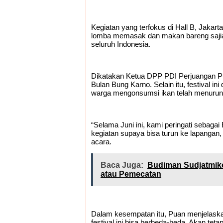
Kegiatan yang terfokus di Hall B, Jakar
lomba memasak dan makan bareng sajian
seluruh Indonesia.
Dikatakan Ketua DPP PDI Perjuangan Pua
Bulan Bung Karno. Selain itu, festival i
warga mengonsumsi ikan telah menurun 
“Selama Juni ini, kami peringati sebag
kegiatan supaya bisa turun ke lapangan
acara.
Baca Juga:
Budiman Sudjatmiko
atau Pemecatan
Dalam kesempatan itu, Puan menjelaska
festival ini bisa berbeda-beda. Akan te