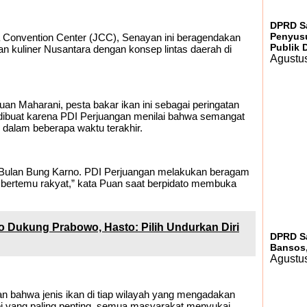
DPRD Sa
Penyusu
ta Convention Center (JCC), Senayan ini beragendakan
Publik 
 kuliner Nusantara dengan konsep lintas daerah di
Agustus
n Maharani, pesta bakar ikan ini sebagai peringatan
ni dibuat karena PDI Perjuangan menilai bahwa semangat
dalam beberapa waktu terakhir.
ai Bulan Bung Karno. PDI Perjuangan melakukan beragam
, bertemu rakyat,” kata Puan saat berpidato membuka
 Dukung Prabowo, Hasto: Pilih Undurkan Diri
DPRD Sa
Bansos,
Agustus
n bahwa jenis ikan di tiap wilayah yang mengadakan
tapi yang paling penting, semua masyarakat menyukai