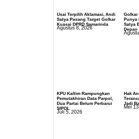
Usai Terpilih Aklamasi, Andi
Golkar
Satya Pasang Target Golkar
Punya 
Kuasai DPRD Samarinda
Satya 
Agustus 8, 2026
Depan
Agustu
KPU Kaltim Rampungkan
Hak An
Pemutakhiran Data Parpol,
Teranc
Dua Partai Belum Perbarui
Jadi B
Mei 13
SIPOL
Juli 5, 2026