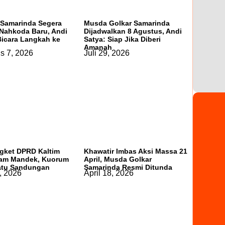
 Samarinda Segera
Musda Golkar Samarinda
Nahkoda Baru, Andi
Dijadwalkan 8 Agustus, Andi
Bicara Langkah ke
Satya: Siap Jika Diberi
Amanah
s 7, 2026
Juli 29, 2026
gket DPRD Kaltim
Khawatir Imbas Aksi Massa 21
am Mandek, Kuorum
April, Musda Golkar
atu Sandungan
Samarinda Resmi Ditunda
, 2026
April 18, 2026