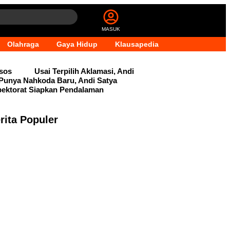
MASUK
Olahraga
Gaya Hidup
Klausapedia
dsos
Usai Terpilih Aklamasi, Andi
Punya Nahkoda Baru, Andi Satya
pektorat Siapkan Pendalaman
rita Populer