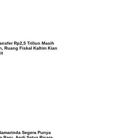
ansfer Rp2,5 Triliun Masih
n, Ruang Fiskal Kaltim Kian
it
Samarinda Segera Punya
 Baru, Andi Satya Bicara