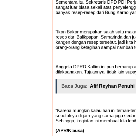
Sementara itu, Sekretaris DPD PDI Per
sangat luar biasa sekali atas penyeleng
banyak resep-resep dari Bung Karno yang
“Ikan Bakar merupakan salah satu makan
resep dari Balikpapan, Samarinda dan ju
kangen dengan resep tersebut, jadi kita 
orang-orang ketagihan sampai nambah te
Anggota DPRD Kaltim ini pun berharap aga
dilaksanakan. Tujuannya, tidak lain sup
Baca Juga:
Afif Reyhan Penuhi 
“Karena mungkin kalau hari ini teman-tem
sebetulnya di jam yang sama juga seda
Sehingga, kegiatan ini membuat kita lebi
(APR/Klausa)