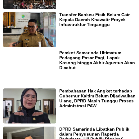
Transfer Bankeu Fisik Belum Cair,
Kepala Daerah Khawatir Proyek
Infrastruktur Terganggu
Pemkot Samarinda Ultimatum
Pedagang Pasar Pagi, Lapak
Kosong hingga Akhir Agustus Akan
Dicabut
Pembahasan Hak Angket terhadap
Gubernur Kaltim Belum Dijadwalkan
Ulang, DPRD Masih Tunggu Proses
Administrasi PAW
DPRD Samarinda Libatkan Publik
dalam Penyusunan Raperda
Pariwisata, Uji Publik Digelar 6