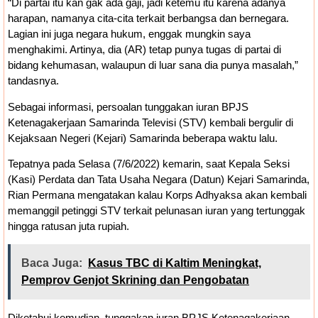
“Di partai itu kan gak ada gaji, jadi ketemu itu karena adanya
harapan, namanya cita-cita terkait berbangsa dan bernegara.
Lagian ini juga negara hukum, enggak mungkin saya
menghakimi. Artinya, dia (AR) tetap punya tugas di partai di
bidang kehumasan, walaupun di luar sana dia punya masalah,”
tandasnya.
Sebagai informasi, persoalan tunggakan iuran BPJS
Ketenagakerjaan Samarinda Televisi (STV) kembali bergulir di
Kejaksaan Negeri (Kejari) Samarinda beberapa waktu lalu.
Tepatnya pada Selasa (7/6/2022) kemarin, saat Kepala Seksi
(Kasi) Perdata dan Tata Usaha Negara (Datun) Kejari Samarinda,
Rian Permana mengatakan kalau Korps Adhyaksa akan kembali
memanggil petinggi STV terkait pelunasan iuran yang tertunggak
hingga ratusan juta rupiah.
Baca Juga:
Kasus TBC di Kaltim Meningkat,
Pemprov Genjot Skrining dan Pengobatan
Diketahui kemudian, tunggakan iuran BPJS Ketenagakerjaan