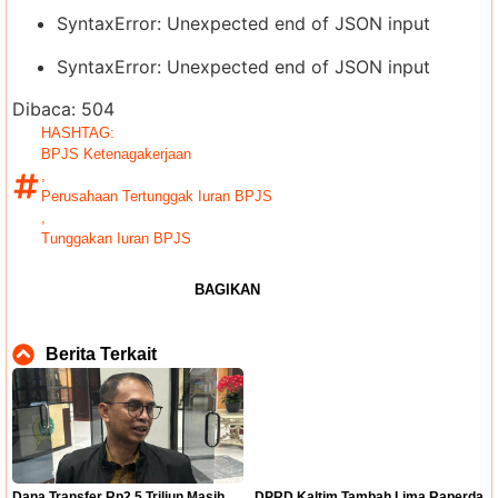
SyntaxError: Unexpected end of JSON input
SyntaxError: Unexpected end of JSON input
Dibaca:
504
HASHTAG:
BPJS Ketenagakerjaan
,
Perusahaan Tertunggak Iuran BPJS
,
Tunggakan Iuran BPJS
BAGIKAN
Berita Terkait
Dana Transfer Rp2,5 Triliun Masih
DPRD Kaltim Tambah Lima Raperda