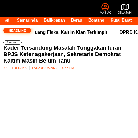
MASUK
JELAJAHI
Samarinda
Balikpapan
Berau
Bontang
Kutai Barat
HEADLINE
h Tertahan, Ruang Fiskal Kaltim Kian Terhimpit
DPRD Kaltim
Samarinda
Kader Tersandung Masalah Tunggakan Iuran
BPJS Ketenagakerjaan, Sekretaris Demokrat
Kaltim Masih Belum Tahu
OLEH
REDAKSI
PADA
08/06/2022
8:57 PM