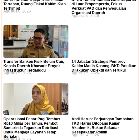
Tertahan, Ruang Fiskal Kaltim Kian
di Luar Propemperda, Fokus
Terhimpit
Perkuat PAD dan Penyesuaian
Agustus 6, 2026
Organisasi Daerah
Agustus 6, 2026
Transfer Bankeu Fisik Belum Cair,
14 Jabatan Strategis Pemprov
Kepala Daerah Khawatir Proyek
Kaltim Masih Kosong, BKD Pastikan
Infrastruktur Terganggu
Dilakukan Objektif dan Terukur
Agustus 5, 2026
Agustus 5, 2026
Operasional Pasar Pagi Tembus
Andi Harun: Perjuangan Tambahan
Rp10 Miliar per Tahun, Pemkot
TKD Harus Ditopang Kajian
Samarinda Tegaskan Retribusi
Akademik, Bukan Sekadar
untuk Menjaga Layanan Tetap
Kesepakatan Politik
Agustus 4, 2026
Berjalan
Agustus 4, 2026