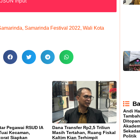
 JSON input
Samarinda
,
Samarinda Festival 2022
,
Wali Kota
Ba
Andi Ha
Tambah
Ditopan
Akadem
ar Pegawai RSUD IA
Dana Transfer Rp2,5 Triliun
Sekada
Tuai Kecaman,
Masih Tertahan, Ruang Fiskal
Politik
torat Siapkan
Kaltim Kian Terhimpit