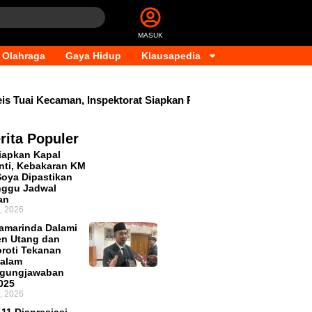
MASUK
Olahraga
Gaya Hidup
Klausapedia
uai Kecaman, Inspektorat Siapkan Pendalaman
Dana Trans
rita Populer
iapkan Kapal
ti, Kebakaran KM
Soya Dipastikan
nggu Jadwal
an
, 2026
amarinda Dalami
n Utang dan
oroti Tekanan
dalam
ggungjawaban
025
, 2026