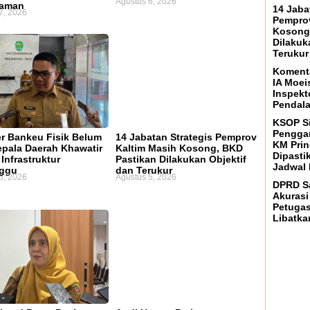
Agustus 6, 2026
laman
14 Jaba
7, 2026
Pemprov
Kosong
Dilakuk
Terukur
Koment
IA Moei
Inspekt
Pendal
KSOP S
Penggan
er Bankeu Fisik Belum
14 Jabatan Strategis Pemprov
KM Prin
Kepala Daerah Khawatir
Kaltim Masih Kosong, BKD
Dipasti
Infrastruktur
Pastikan Dilakukan Objektif
Jadwal 
nggu
dan Terukur
5, 2026
Agustus 5, 2026
DPRD Sa
Akurasi
Petugas
Libatka