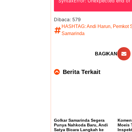
SyntaxError: Unexpected end of
Dibaca:
579
HASHTAG:
Andi Harun
,
Pemkot 
Samarinda
BAGIKAN
Berita Terkait
Golkar Samarinda Segera
Koment
Punya Nahkoda Baru, Andi
Moeis 
Satya Bicara Langkah ke
Inspek