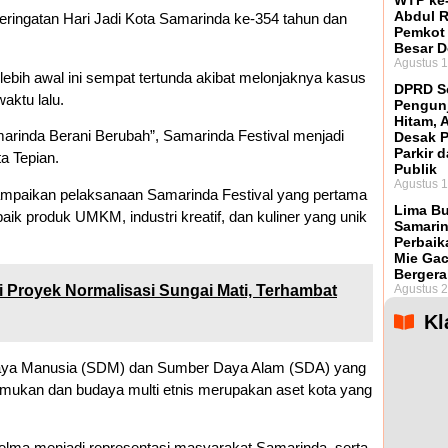
WTP ke-
Abdul R
eringatan Hari Jadi Kota Samarinda ke-354 tahun dan
Pemkot
Besar 
Agustus 1
lebih awal ini sempat tertunda akibat melonjaknya kasus
DPRD So
aktu lalu.
Pengunj
Hitam, 
arinda Berani Berubah”, Samarinda Festival menjadi
Desak 
Parkir d
a Tepian.
Publik
Agustus 1
paikan pelaksanaan Samarinda Festival yang pertama
Lima Bu
aik produk UMKM, industri kreatif, dan kuliner yang unik
Samarin
Perbaik
Mie Ga
Bergera
i Proyek Normalisasi Sungai Mati, Terhambat
Agustus 2
Kl
Daya Manusia (SDM) dan Sumber Daya Alam (SDA) yang
emukan dan budaya multi etnis merupakan aset kota yang
elma menjadi representasi masyarakat Samarinda, serta