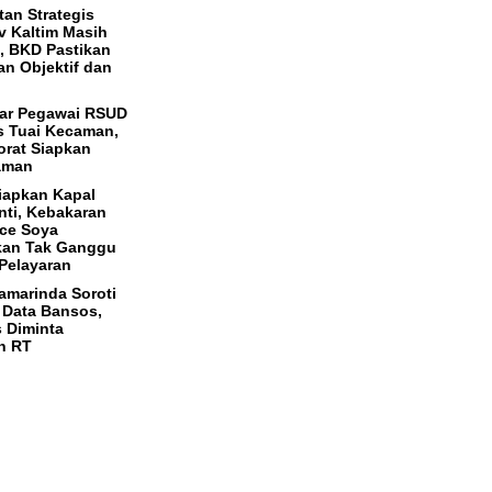
tan Strategis
 Kaltim Masih
, BKD Pastikan
an Objektif dan
ar Pegawai RSUD
s Tuai Kecaman,
orat Siapkan
aman
iapkan Kapal
ti, Kebakaran
ce Soya
kan Tak Ganggu
Pelayaran
marinda Soroti
 Data Bansos,
 Diminta
n RT