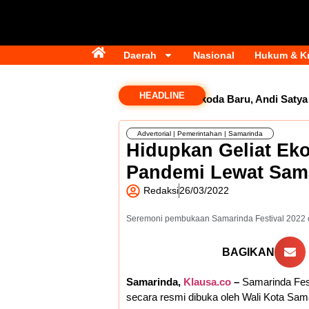
Daerah
Nasional
Hukum & Kr
HEADLINE
Golkar Samarinda Segera Punya Nahkoda Baru, Andi Satya Bi
Advertorial
|
Pemerintahan
|
Samarinda
Hidupkan Geliat Eko
Pandemi Lewat Sama
Redaksi
26/03/2022
Seremoni pembukaan Samarinda Festival 2022 ol
BAGIKAN
Samarinda,
Klausa.co
–
Samarinda Fest
secara resmi dibuka oleh Wali Kota Sam