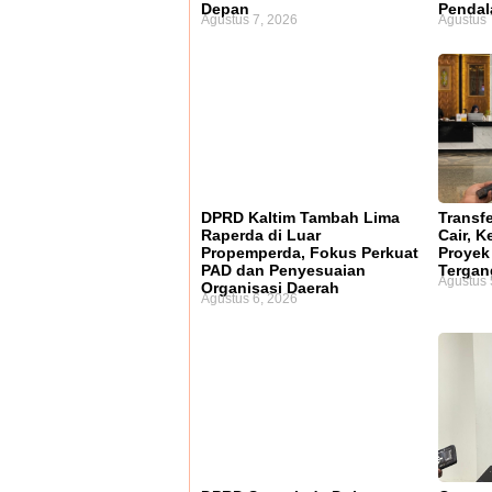
Depan
Penda
Agustus 7, 2026
Agustus 
DPRD Kaltim Tambah Lima
Transf
Raperda di Luar
Cair, 
Propemperda, Fokus Perkuat
Proyek 
PAD dan Penyesuaian
Terga
Agustus 
Organisasi Daerah
Agustus 6, 2026