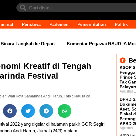
iminal
Peristiwa
Parlemen
Pemerintahan
Politik
cara Langkah ke Depan
Komentar Pegawai RSUD IA Moeis T
Be
nomi Kreatif di Tengah
KSOP S
Penggan
rinda Festival
Prince 
Tak Ga
Pelayar
Agustus 1
eh Wali Kota Samarinda Andi Harun. Foto : Klausa.co
DPRD S
Dokume
Aset, S
Fiskal 
Pertan
APBD 2
ival 2022 yang digelar di halaman parkir GOR Segiri
Agustus 1
arinda Andi Harun, Jumat (24/3) malam.