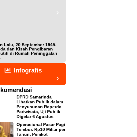
n Lalu, 20 September 1945:
Bukan Teman, Tak Sepenuhnya
da dan Kisah Pengibaran
Lawan: Jejak Intel Jepang Shigeta
utih di Rumah Peninggalan
Nishijima dalam Detik-detik
a
Kemerdekaan Indonesia
Infografis
komendasi
DPRD Samarinda
Libatkan Publik dalam
Penyusunan Raperda
Pariwisata, Uji Publik
Digelar 6 Agustus
Operasional Pasar Pagi
Tembus Rp10 Miliar per
Tahun, Pemkot