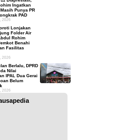
11 Diapresiasi,
ohim Ingatkan
 Masih Punya PR
Dongkrak PAD
, 2026
roti Lonjakan
ung Folder Air
Abdul Rohim
Pemkot Benahi
an Fasilitas
, 2026
lan Berlalu, DPRD
da Nilai
an IPAL Dua Gerai
coan Belum
k
, 2026
ausapedia