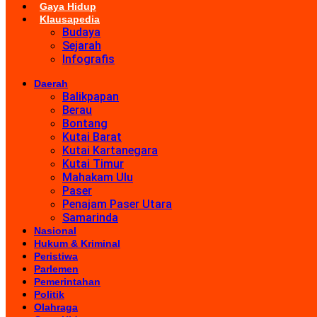
Gaya Hidup
Klausapedia
Budaya
Sejarah
Infografis
Daerah
Balikpapan
Berau
Bontang
Kutai Barat
Kutai Kartanegara
Kutai Timur
Mahakam Ulu
Paser
Penajam Paser Utara
Samarinda
Nasional
Hukum & Kriminal
Peristiwa
Parlemen
Pemerintahan
Politik
Olahraga