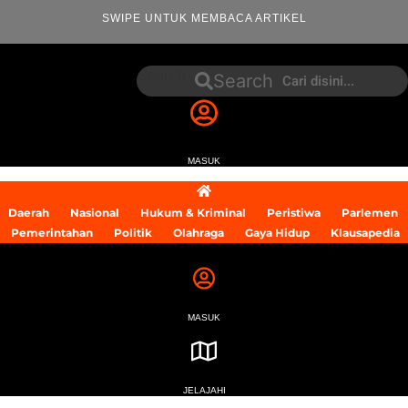
SWIPE UNTUK MEMBACA ARTIKEL
Search
Search
MASUK
Daerah
Nasional
Hukum & Kriminal
Peristiwa
Parlemen
Pemerintahan
Politik
Olahraga
Gaya Hidup
Klausapedia
MASUK
JELAJAHI