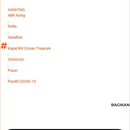
HASHTAG:
ABK Asing
,
Delta
,
Headline
,
Kapal MV Ocean Treasure
,
Omnicorn
,
Paser
,
Positif COVID-19
BAGIKAN