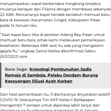
menyampaikan, kapal berbendera hongkong tersebut
mulanya berlayar dari Filipina dengan membawa sebanyak
22 ABK. Rencananya kapal hendak berlabuh memuat batu
bara di kawasan Kecamatan Grogot, Kabupaten Paser
pada 14 Januari lalu.
“Saat kapal baru tiba di perairan Adang Bay, Paser untuk
memuat batu bara, pihak kami melakukan pemeriksaan
kesehatan. Beberapa ABK saat itu ada yang mengalami
gejala flu,” ungkap Zainul ketika dikonfirmasi Sabtu
(5/2/2022) sore.
Baca Juga:
Kronologi Pembunuhan Sadis
Remaja di Samboja, Pelaku Dendam Burung
Kesayangan Dijual Ayah Korban
Dari hasil pemeriksaan itu, 11 diantaranya dinyatakan positif
COVID-19. Selanjutnya Tim KKP Kelas II Balikpapan
mengambil 7 sampel untuk diperiksa lebih lanjut dan
dikirimkan ke Puslitbangkes Kemenkes RI di Jakarta.