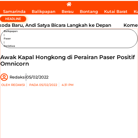
Samarinda
Balikpapan
Berau
Bontang
Kutai Barat
K
HEADLINE
Baru, Andi Satya Bicara Langkah ke Depan
Komentar 
Balikpapan
|
Paser
|
Peristiwa
Awak Kapal Hongkong di Perairan Paser Positif
Omnicorn
Redaksi
05/02/2022
OLEH
REDAKSI
PADA
05/02/2022
4:31 PM