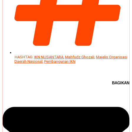
HASHTAG:
IKN NUSANTARA
,
Mahfudz Ghozali
,
Majelis Organisasi
Daerah Nasional
,
Pembangunan IKN
BAGIKAN