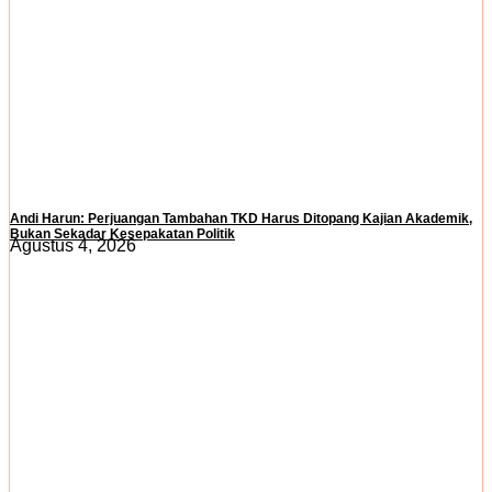
Andi Harun: Perjuangan Tambahan TKD Harus Ditopang Kajian Akademik,
Bukan Sekadar Kesepakatan Politik
Agustus 4, 2026