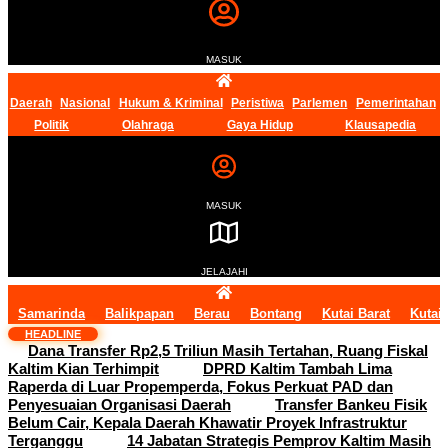
MASUK
Daerah
Nasional
Hukum & Kriminal
Peristiwa
Parlemen
Pemerintahan
Politik
Olahraga
Gaya Hidup
Klausapedia
MASUK
JELAJAHI
Samarinda
Balikpapan
Berau
Bontang
Kutai Barat
Kutai
HEADLINE
Dana Transfer Rp2,5 Triliun Masih Tertahan, Ruang Fiskal
Kaltim Kian Terhimpit
DPRD Kaltim Tambah Lima
Raperda di Luar Propemperda, Fokus Perkuat PAD dan
Penyesuaian Organisasi Daerah
Transfer Bankeu Fisik
Belum Cair, Kepala Daerah Khawatir Proyek Infrastruktur
Terganggu
14 Jabatan Strategis Pemprov Kaltim Masih