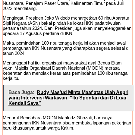
Nusantara, Penajam Paser Utara, Kalimantan Timur pada Juli
2022 mendatang.
Mengingat, Presiden Joko Widodo menargetkan 60 ribu Aparatur
Sipil Negara (ASN) bakal pindah ke lokasi IKN pada triwulan
pertama tahun 2024. Dan, Presiden juga akan menyelenggarakan
upacara 17 Agustus perdana di IKN.
Maka, pemindahan 100 ribu tenaga kerja ini akan menjadi awal
pembangunan IKN Nusantara yang diharapkan segera selesai di
tahun 2024.
Menanggapi hal itu, organisasi masyarakat asal Benua Etam
yakni Majelis Organisasi Daerah Nasional (MODN) merasa
keberatan dan menolak keras atas pemindahan 100 ribu tenaga
kerja itu.
Baca Juga:
Rudy Mas’ud Minta Maaf atas Ulah Aspri
yang Intervensi Wartawan: “Itu Spontan dan Di Luar
Kendali Saya”
Menurut Bendahara MODN Mahfudz Ghozali, harusnya
pembangunan IKN Nusantara bisa membuka lapangan pekerjaan
baru khususnya untuk warga Kaltim.