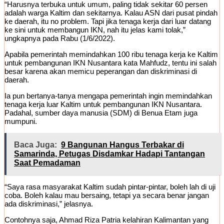
“Harusnya terbuka untuk umum, paling tidak sekitar 60 persen
adalah warga Kaltim dan sekitarnya. Kalau ASN dari pusat pindah
ke daerah, itu no problem. Tapi jika tenaga kerja dari luar datang
ke sini untuk membangun IKN, nah itu jelas kami tolak,”
ungkapnya pada Rabu (1/6/2022).
Apabila pemerintah memindahkan 100 ribu tenaga kerja ke Kaltim
untuk pembangunan IKN Nusantara kata Mahfudz, tentu ini salah
besar karena akan memicu peperangan dan diskriminasi di
daerah.
Ia pun bertanya-tanya mengapa pemerintah ingin memindahkan
tenaga kerja luar Kaltim untuk pembangunan IKN Nusantara.
Padahal, sumber daya manusia (SDM) di Benua Etam juga
mumpuni.
Baca Juga:
9 Bangunan Hangus Terbakar di
Samarinda, Petugas Disdamkar Hadapi Tantangan
Saat Pemadaman
“Saya rasa masyarakat Kaltim sudah pintar-pintar, boleh lah di uji
coba. Boleh kalau mau bersaing, tetapi ya secara benar jangan
ada diskriminasi,” jelasnya.
Contohnya saja, Ahmad Riza Patria kelahiran Kalimantan yang