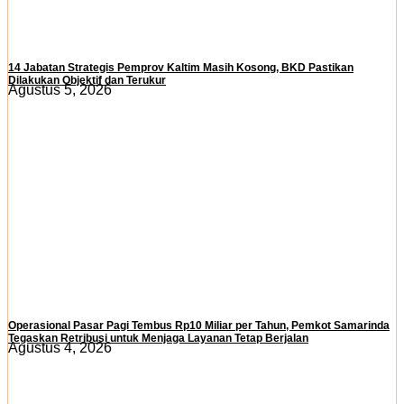
14 Jabatan Strategis Pemprov Kaltim Masih Kosong, BKD Pastikan
Dilakukan Objektif dan Terukur
Agustus 5, 2026
Operasional Pasar Pagi Tembus Rp10 Miliar per Tahun, Pemkot Samarinda
Tegaskan Retribusi untuk Menjaga Layanan Tetap Berjalan
Agustus 4, 2026