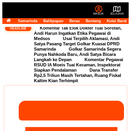
MASUK
JELAJAHI
Samarinda
Balikpapan
Berau
Bontang
Kutai Barat
Komentar Tak Elok Dokter Tuai Sorotan,
HEADLINE
Andi Harun Ingatkan Etika Pegawai di
Medsos
Usai Terpilih Aklamasi, Andi
Satya Pasang Target Golkar Kuasai DPRD
Samarinda
Golkar Samarinda Segera
Punya Nahkoda Baru, Andi Satya Bicara
Langkah ke Depan
Komentar Pegawai
RSUD IA Moeis Tuai Kecaman, Inspektorat
Siapkan Pendalaman
Dana Transfer
Rp2,5 Triliun Masih Tertahan, Ruang Fiskal
Kaltim Kian Terhimpit