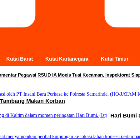
Kutai Barat
Kutai Kartanegara
Kutai Timur
ar Pegawai RSUD IA Moeis Tuai Kecaman, Inspektorat Siapkan
ng Tambang Makan Korban
Hari Bumi 