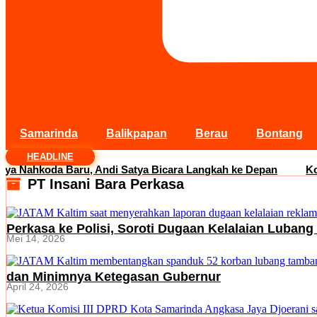
Samarinda
Balikpapan
Berau
Bontang
HEADLINE
Nahkoda Baru, Andi Satya Bicara Langkah ke Depan
Koment
PT Insani Bara Perkasa
Perkasa ke Polisi, Soroti Dugaan Kelalaian Luba
Mei 14, 2026
dan Minimnya Ketegasan Gubernur
April 24, 2026