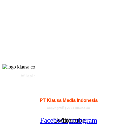
Olahraga
Gaya Hidup
Parlemen
Pemerintahan
Klausapedia
Advertorial
Afiliasi :
Kontak
Redaksi
Tentang
Pedoman Media Siber
PT Klausa Media Indonesia
copyrightⓑ | 2021 klausa.co
Facebook
Twitter
Youtube
Instagram