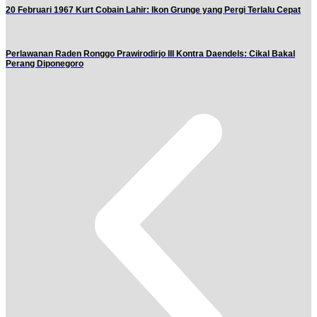
20 Februari 1967 Kurt Cobain Lahir: Ikon Grunge yang Pergi Terlalu Cepat
Perlawanan Raden Ronggo Prawirodirjo III Kontra Daendels: Cikal Bakal
Perang Diponegoro