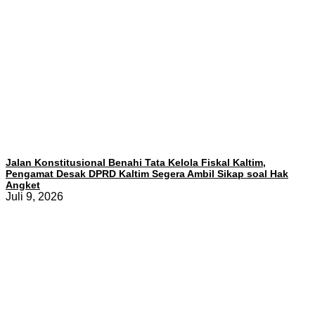
Jalan Konstitusional Benahi Tata Kelola Fiskal Kaltim,
Pengamat Desak DPRD Kaltim Segera Ambil Sikap soal Hak
Angket
Juli 9, 2026