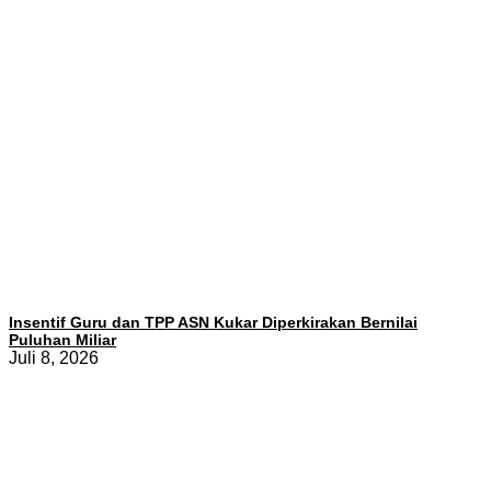
Insentif Guru dan TPP ASN Kukar Diperkirakan Bernilai
Puluhan Miliar
Juli 8, 2026