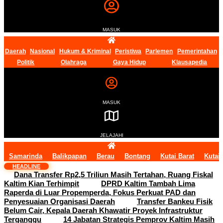
MASUK
Daerah
Nasional
Hukum & Kriminal
Peristiwa
Parlemen
Pemerintahan
Politik
Olahraga
Gaya Hidup
Klausapedia
MASUK
JELAJAHI
Samarinda
Balikpapan
Berau
Bontang
Kutai Barat
Kutai
HEADLINE
Dana Transfer Rp2,5 Triliun Masih Tertahan, Ruang Fiskal
Kaltim Kian Terhimpit
DPRD Kaltim Tambah Lima
Raperda di Luar Propemperda, Fokus Perkuat PAD dan
Penyesuaian Organisasi Daerah
Transfer Bankeu Fisik
Belum Cair, Kepala Daerah Khawatir Proyek Infrastruktur
Terganggu
14 Jabatan Strategis Pemprov Kaltim Masih