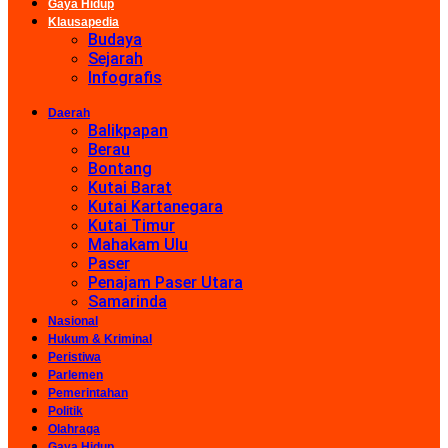
Gaya Hidup
Klausapedia
Budaya
Sejarah
Infografis
Daerah
Balikpapan
Berau
Bontang
Kutai Barat
Kutai Kartanegara
Kutai Timur
Mahakam Ulu
Paser
Penajam Paser Utara
Samarinda
Nasional
Hukum & Kriminal
Peristiwa
Parlemen
Pemerintahan
Politik
Olahraga
Gaya Hidup