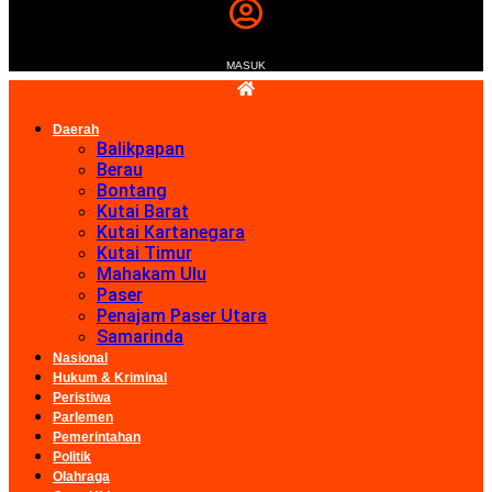
MASUK
Daerah
Balikpapan
Berau
Bontang
Kutai Barat
Kutai Kartanegara
Kutai Timur
Mahakam Ulu
Paser
Penajam Paser Utara
Samarinda
Nasional
Hukum & Kriminal
Peristiwa
Parlemen
Pemerintahan
Politik
Olahraga