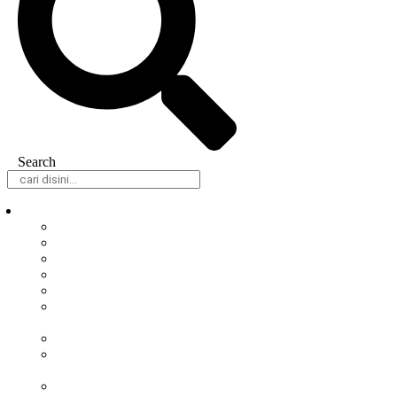
Search
Daerah
Samarinda
Balikpapan
Berau
Bontang
Kutai Barat
Kutai
Kartanegara
Kutai Timur
Mahakam
Ulu
Paser