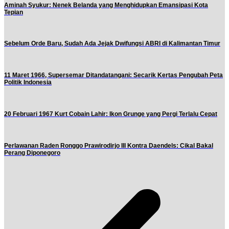
Aminah Syukur: Nenek Belanda yang Menghidupkan Emansipasi Kota
Tepian
Sebelum Orde Baru, Sudah Ada Jejak Dwifungsi ABRI di Kalimantan Timur
11 Maret 1966, Supersemar Ditandatangani: Secarik Kertas Pengubah Peta
Politik Indonesia
20 Februari 1967 Kurt Cobain Lahir: Ikon Grunge yang Pergi Terlalu Cepat
Perlawanan Raden Ronggo Prawirodirjo III Kontra Daendels: Cikal Bakal
Perang Diponegoro