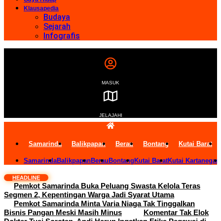
Klausapedia
Budaya
Sejarah
Infografis
MASUK
JELAJAHI
Samarinda
Balikpapan
Berau
Bontang
Kutai Barat
Samarinda
Balikpapan
Berau
Bontang
Kutai Barat
Kutai Kartanegar
HEADLINE
Pemkot Samarinda Buka Peluang Swasta Kelola Teras
Segmen 2, Kepentingan Warga Jadi Syarat Utama
Pemkot Samarinda Minta Varia Niaga Tak Tinggalkan
Bisnis Pangan Meski Masih Minus
Komentar Tak Elok