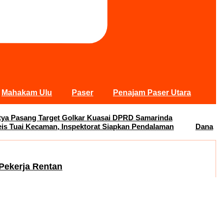
Mahakam Ulu
Paser
Penajam Paser Utara
Satya Pasang Target Golkar Kuasai DPRD Samarinda
s Tuai Kecaman, Inspektorat Siapkan Pendalaman
Dana
Pekerja Rentan