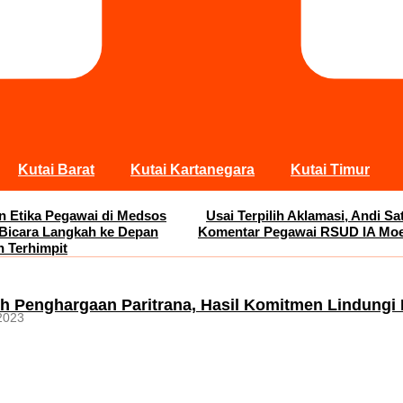
Kutai Barat
Kutai Kartanegara
Kutai Timur
an Etika Pegawai di Medsos
Usai Terpilih Aklamasi, Andi 
 Bicara Langkah ke Depan
Komentar Pegawai RSUD IA Moei
n Terhimpit
h Penghargaan Paritrana, Hasil Komitmen Lindungi 
2023