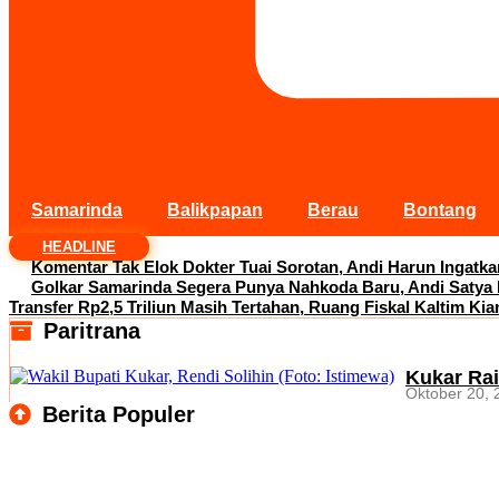
Samarinda
Balikpapan
Berau
Bontang
HEADLINE
Komentar Tak Elok Dokter Tuai Sorotan, Andi Harun Ingatk
Golkar Samarinda Segera Punya Nahkoda Baru, Andi Satya
Transfer Rp2,5 Triliun Masih Tertahan, Ruang Fiskal Kaltim Kia
Paritrana
Kukar Rai
Oktober 20, 
Berita Populer