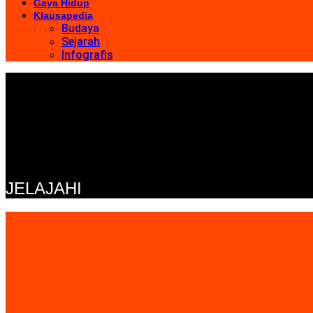
Gaya Hidup
Klausapedia
Budaya
Sejarah
Infografis
JELAJAHI