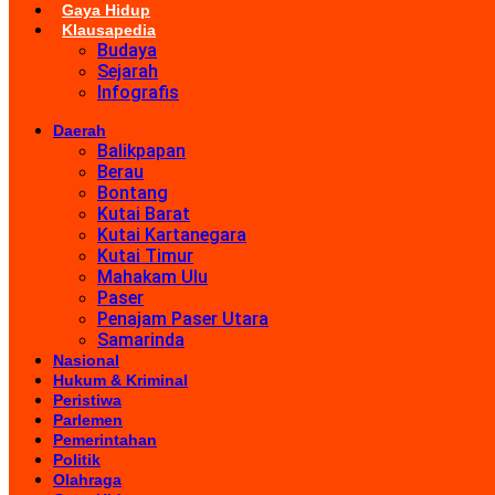
Gaya Hidup
Klausapedia
Budaya
Sejarah
Infografis
Daerah
Balikpapan
Berau
Bontang
Kutai Barat
Kutai Kartanegara
Kutai Timur
Mahakam Ulu
Paser
Penajam Paser Utara
Samarinda
Nasional
Hukum & Kriminal
Peristiwa
Parlemen
Pemerintahan
Politik
Olahraga