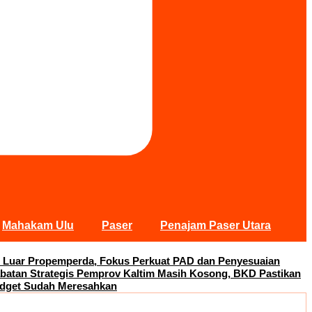
Mahakam Ulu
Paser
Penajam Paser Utara
 Luar Propemperda, Fokus Perkuat PAD dan Penyesuaian
abatan Strategis Pemprov Kaltim Masih Kosong, BKD Pastikan
adget Sudah Meresahkan