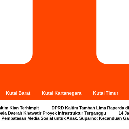
Kutai Barat
Kutai Kartanegara
Kutai Timur
ltim Kian Terhimpit
DPRD Kaltim Tambah Lima Raperda di
pala Daerah Khawatir Proyek Infrastruktur Terganggu
14 J
Pembatasan Media Sosial untuk Anak, Suparno: Kecanduan G