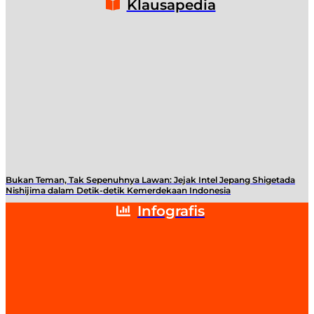
Klausapedia
Bukan Teman, Tak Sepenuhnya Lawan: Jejak Intel Jepang Shigetada
A
Nishijima dalam Detik-detik Kemerdekaan Indonesia
T
Infografis