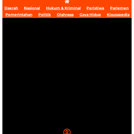
Daerah
Nasional
Hukum & Kriminal
Peristiwa
Parlemen
Pemerintahan
Politik
Olahraga
Gaya Hidup
Klausapedia