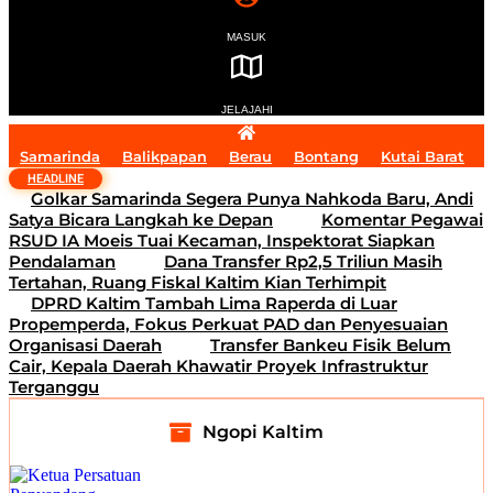
MASUK
JELAJAHI
Samarinda
Balikpapan
Berau
Bontang
Kutai Barat
HEADLINE
Golkar Samarinda Segera Punya Nahkoda Baru, Andi
Satya Bicara Langkah ke Depan
Komentar Pegawai
RSUD IA Moeis Tuai Kecaman, Inspektorat Siapkan
Pendalaman
Dana Transfer Rp2,5 Triliun Masih
Tertahan, Ruang Fiskal Kaltim Kian Terhimpit
DPRD Kaltim Tambah Lima Raperda di Luar
Propemperda, Fokus Perkuat PAD dan Penyesuaian
Organisasi Daerah
Transfer Bankeu Fisik Belum
Cair, Kepala Daerah Khawatir Proyek Infrastruktur
Terganggu
Ngopi Kaltim