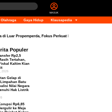
MASUK
Olahraga
Gaya Hidup
Klausapedia
i Luar Propemperda, Fokus Perkuat PAD dan Penyesuaian Orga
rita Populer
ansfer Rp2,5
 Masih Tertahan,
iskal Kaltim Kian
it
, 2026
tan Gelap di
 Limpahan Batu
alisi Nilai Negara
enuhi Hak Listrik
26
orupsi Rp6,85
Bergulir ke Meja