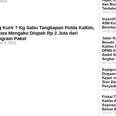
Hijau, 
 2022
dan Bo
Terdak
Juli 8, 20
Insenti
ASN Kuk
 Kurir 7 Kg Sabu Tangkapan Polda Kaltim,
Bernilai
Juli 8, 20
kwa Mengaku Diupah Rp 2 Juta dari
logram Paket
Jalan K
Benahi 
r 4, 2021
Kaltim,
DPRD Ka
Ambil S
Angket
Juli 9, 20
Kejagun
Dugaan
Kejari s
Sisir D
Penyed
Juli 9, 20
Fiskal 
Kaltim 
Aspiras
Belum B
Juli 10, 2