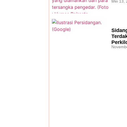
Mei 13,
Sidang
Terda
Perki
Novembe