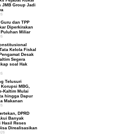
Eks Pejabat Kukar
s JMB Group Jadi
wa
26
f Guru dan TPP
ar Diperkirakan
 Puluhan Miliar
26
onstitusional
Tata Kelola Fiskal
 Pengamat Desak
ltim Segera
ikap soal Hak
26
g Telusuri
 Korupsi MBG,
e-Kaltim Mulai
ata hingga Dapur
ia Makanan
26
Tertekan, DPRD
Akui Banyak
i Hasil Reses
isa Direalisasikan
026