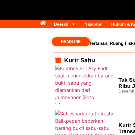
Daerah
Nasional
Hukum & Kr
HEADLINE
Dana Transfer Rp2,5 Triliun Masih Tertahan, Ruang Fiskal
Kurir Sabu
Tak Se
Ribu J
Desembe
Kurir 
Trans