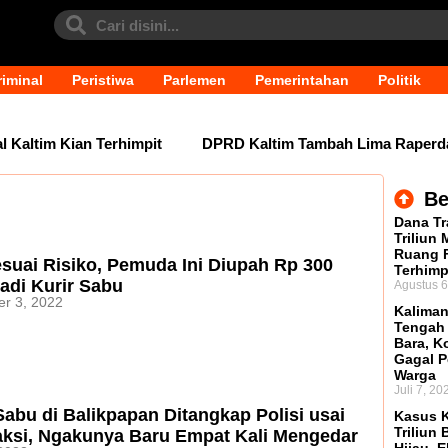
iminal
Peristiwa
Parlemen
Pemerintahan
Politik
 Kaltim Kian Terhimpit
DPRD Kaltim Tambah Lima Raperda d
Be
Dana Tr
Triliun
Ruang F
suai Risiko, Pemuda Ini Diupah Rp 300
Terhimp
adi Kurir Sabu
Agustus 6
r 3, 2022
Kaliman
Tengah
Bara, Ko
Gagal P
Warga
Juli 7, 20
Sabu di Balikpapan Ditangkap Polisi usai
Kasus K
Triliun 
aksi, Ngakunya Baru Empat Kali Mengedar