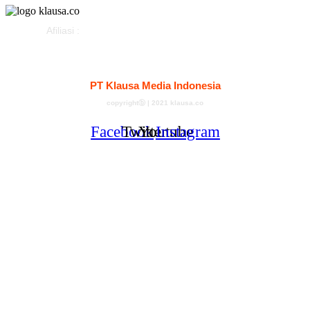
Afiliasi :
Kontak
Redaksi
Tentang
Pedoman Media Siber
PT Klausa Media Indonesia
copyrightⓑ | 2021 klausa.co
Facebook
Twitter
Youtube
Instagram