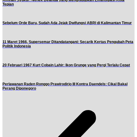
Tepian
Sebelum Orde Baru, Sudah Ada Jejak Dwifungsi ABRI di Kalimantan Timur
11 Maret 1966, Supersemar Ditandatangani: Secarik Kertas Pengubah Peta
Politik Indonesia
20 Februari 1967 Kurt Cobain Lahir: Ikon Grunge yang Pergi Terlalu Cepat
Perlawanan Raden Ronggo Prawirodirjo III Kontra Daendels: Cikal Bakal
Perang Diponegoro