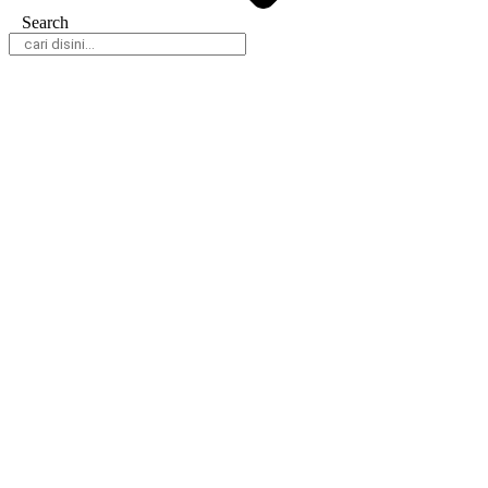
Search
Daerah
Nasional
Hukum & Kriminal
Peristiwa
Politik
Olahraga
Gaya Hidup
Parlemen
Pemerintahan
Klausapedia
Advertorial