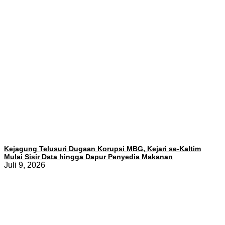
Kejagung Telusuri Dugaan Korupsi MBG, Kejari se-Kaltim
Mulai Sisir Data hingga Dapur Penyedia Makanan
Juli 9, 2026