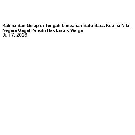
Kalimantan Gelap di Tengah Limpahan Batu Bara, Koalisi Nilai
Negara Gagal Penuhi Hak Listrik Warga
Juli 7, 2026