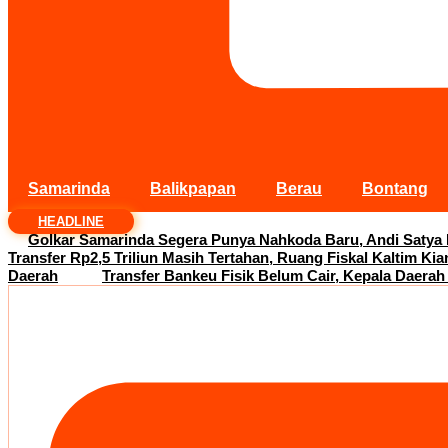
Samarinda
Balikpapan
Berau
Bontang
HEADLINE
Golkar Samarinda Segera Punya Nahkoda Baru, Andi Satya
Transfer Rp2,5 Triliun Masih Tertahan, Ruang Fiskal Kaltim Kia
Daerah
Transfer Bankeu Fisik Belum Cair, Kepala Daerah