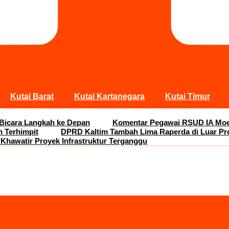
Kutai Barat
Kutai Kartanegara
Kutai Timur
 Bicara Langkah ke Depan
Komentar Pegawai RSUD IA Moei
n Terhimpit
DPRD Kaltim Tambah Lima Raperda di Luar Pr
 Khawatir Proyek Infrastruktur Terganggu