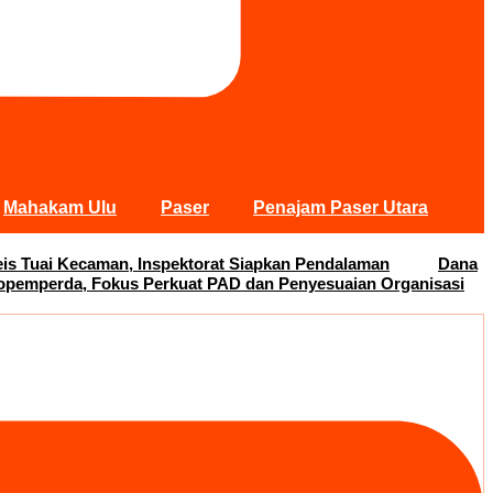
Mahakam Ulu
Paser
Penajam Paser Utara
s Tuai Kecaman, Inspektorat Siapkan Pendalaman
Dana
opemperda, Fokus Perkuat PAD dan Penyesuaian Organisasi