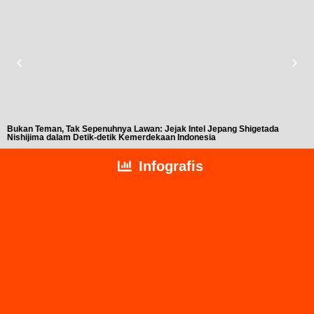
Bukan Teman, Tak Sepenuhnya Lawan: Jejak Intel Jepang Shigetada
A
Nishijima dalam Detik-detik Kemerdekaan Indonesia
T
Infografis