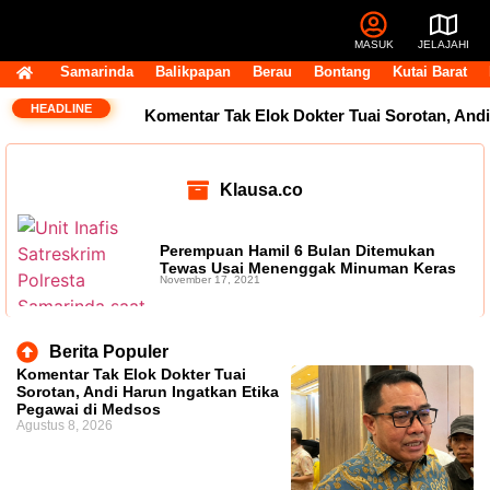
MASUK
JELAJAHI
Samarinda
Balikpapan
Berau
Bontang
Kutai Barat
HEADLINE
Komentar Tak Elok Dokter Tuai Sorotan, Andi
Harun Ingatkan Etika Pegawai di Medsos
Klausa.co
Usai Terpilih Aklamasi, Andi Satya Pasang
Target Golkar Kuasai DPRD Samarinda
Perempuan Hamil 6 Bulan Ditemukan
Tewas Usai Menenggak Minuman Keras
November 17, 2021
Golkar Samarinda Segera Punya Nahkoda
Baru, Andi Satya Bicara Langkah ke Depan
Berita Populer
Komentar Tak Elok Dokter Tuai
Komentar Pegawai RSUD IA Moeis Tuai
Sorotan, Andi Harun Ingatkan Etika
Pegawai di Medsos
Agustus 8, 2026
Kecaman, Inspektorat Siapkan Pendalaman
Dana Transfer Rp2,5 Triliun Masih Tertahan,