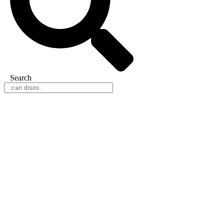
Search
Daerah
Nasional
Hukum & Kriminal
Peristiwa
Politik
Olahraga
Gaya Hidup