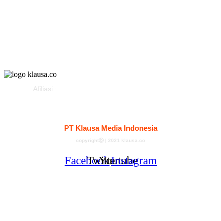
Parlemen
Pemerintahan
Klausapedia
Advertorial
Afiliasi :
Kontak
Redaksi
Tentang
Pedoman Media Siber
PT Klausa Media Indonesia
copyrightⓑ | 2021 klausa.co
Facebook
Twitter
Youtube
Instagram