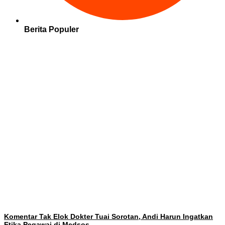
Berita Populer
Komentar Tak Elok Dokter Tuai Sorotan, Andi Harun Ingatkan
Etika Pegawai di Medsos