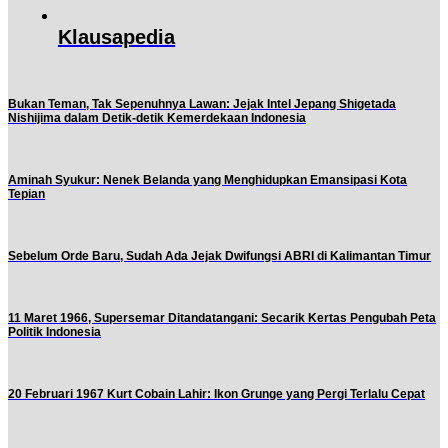
Klausapedia
Bukan Teman, Tak Sepenuhnya Lawan: Jejak Intel Jepang Shigetada
Nishijima dalam Detik-detik Kemerdekaan Indonesia
Aminah Syukur: Nenek Belanda yang Menghidupkan Emansipasi Kota
Tepian
Sebelum Orde Baru, Sudah Ada Jejak Dwifungsi ABRI di Kalimantan Timur
11 Maret 1966, Supersemar Ditandatangani: Secarik Kertas Pengubah Peta
Politik Indonesia
20 Februari 1967 Kurt Cobain Lahir: Ikon Grunge yang Pergi Terlalu Cepat