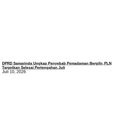
DPRD Samarinda Ungkap Penyebab Pemadaman Bergilir, PLN
Targetkan Selesai Pertengahan Juli
Juli 10, 2026