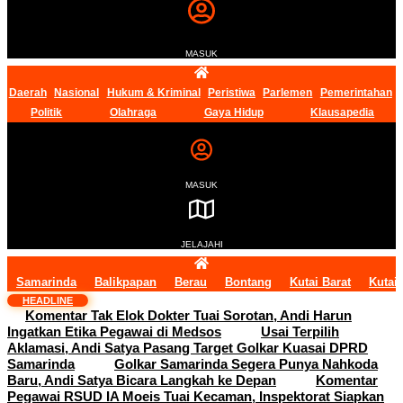
MASUK
Daerah
Nasional
Hukum & Kriminal
Peristiwa
Parlemen
Pemerintahan
Politik
Olahraga
Gaya Hidup
Klausapedia
MASUK
JELAJAHI
Samarinda
Balikpapan
Berau
Bontang
Kutai Barat
Kutai
HEADLINE
Komentar Tak Elok Dokter Tuai Sorotan, Andi Harun
Ingatkan Etika Pegawai di Medsos
Usai Terpilih
Aklamasi, Andi Satya Pasang Target Golkar Kuasai DPRD
Samarinda
Golkar Samarinda Segera Punya Nahkoda
Baru, Andi Satya Bicara Langkah ke Depan
Komentar
Pegawai RSUD IA Moeis Tuai Kecaman, Inspektorat Siapkan