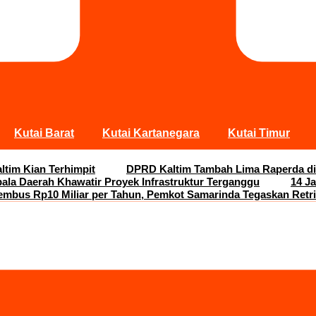
Kutai Barat
Kutai Kartanegara
Kutai Timur
ltim Kian Terhimpit
DPRD Kaltim Tambah Lima Raperda di
pala Daerah Khawatir Proyek Infrastruktur Terganggu
14 J
embus Rp10 Miliar per Tahun, Pemkot Samarinda Tegaskan Retri