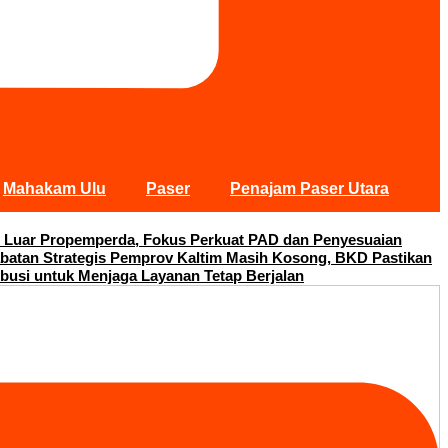
Mahakam Ulu
Paser
Penajam Paser Utara
 Luar Propemperda, Fokus Perkuat PAD dan Penyesuaian
abatan Strategis Pemprov Kaltim Masih Kosong, BKD Pastikan
busi untuk Menjaga Layanan Tetap Berjalan