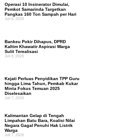
Operasi 10 Insinerator Dimulai,
Kajian Akademik, Bukan Sekadar Kesepakatan
Pemkot Samarinda Targetkan
Pangkas 160 Ton Sampah per Hari
Juli 6, 2026
Politik
Pembahasan Hak Angket terhadap
Gubernur Kaltim Belum Dijadwalkan Ulang,
Bankeu Pokir Dihapus, DPRD
DPRD Masih Tunggu Proses Administrasi
Kaltim Khawatir Aspirasi Warga
Sulit Terealisasi
Juli 6, 2026
PAW
Kejati Perluas Penyidikan TPP Guru
hingga Lima Tahun, Pemkab Kukar
Minta Fokus Temuan 2025
Diselesaikan
Juli 7, 2026
Kalimantan Gelap di Tengah
Limpahan Batu Bara, Koalisi Nilai
Negara Gagal Penuhi Hak Listrik
Warga
Juli 7, 2026