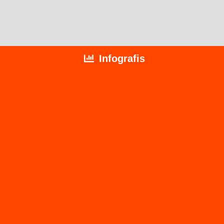
A
T
Infografis