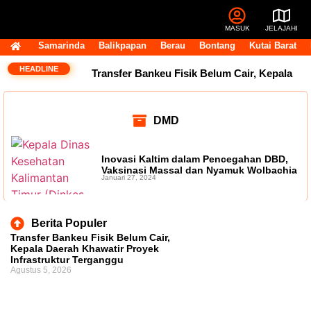
MASUK
JELAJAHI
Samarinda
Balikpapan
Berau
Bontang
Kutai Barat
HEADLINE
Transfer Bankeu Fisik Belum Cair, Kepala
Daerah Khawatir Proyek Infrastruktur
DMD
Terganggu
14 Jabatan Strategis Pemprov
Kaltim Masih Kosong, BKD Pastikan Dilakukan
Inovasi Kaltim dalam Pencegahan DBD,
Vaksinasi Massal dan Nyamuk Wolbachia
Januari 27, 2024
Objektif dan Terukur
Operasional Pasar
Pagi Tembus Rp10 Miliar per Tahun, Pemkot
Berita Populer
Transfer Bankeu Fisik Belum Cair,
Samarinda Tegaskan Retribusi untuk Menjaga
Kepala Daerah Khawatir Proyek
Infrastruktur Terganggu
Agustus 5, 2026
Layanan Tetap Berjalan
Andi Harun:
Perjuangan Tambahan TKD Harus Ditopang