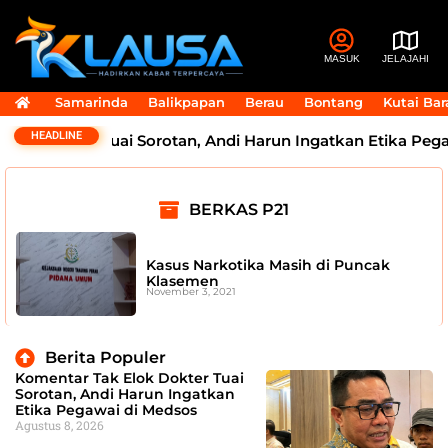
MASUK
JELAJAHI
Samarinda
Balikpapan
Berau
Bontang
Kutai Bar
HEADLINE
ok Dokter Tuai Sorotan, Andi Harun Ingatkan Etika Pegaw
BERKAS P21
Kasus Narkotika Masih di Puncak
Klasemen
November 3, 2021
Berita Populer
Komentar Tak Elok Dokter Tuai
Sorotan, Andi Harun Ingatkan
Etika Pegawai di Medsos
Agustus 8, 2026