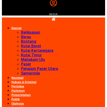
MASUK
Daerah
Balikpapan
Berau
Bontang
Kutai Barat
Kutai Kartanegara
Kutai Timur
Mahakam Ulu
Paser
Penajam Paser Utara
Samarinda
Nasional
Hukum & Kriminal
Peristiwa
Parlemen
Pemerintahan
Politik
Olahraga