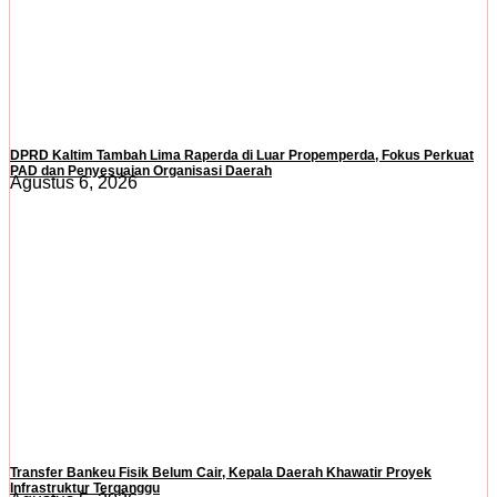
DPRD Kaltim Tambah Lima Raperda di Luar Propemperda, Fokus Perkuat
PAD dan Penyesuaian Organisasi Daerah
Agustus 6, 2026
Transfer Bankeu Fisik Belum Cair, Kepala Daerah Khawatir Proyek
Infrastruktur Terganggu