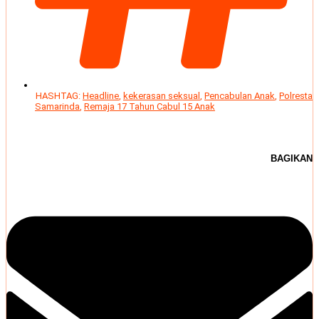
HASHTAG:
Headline
,
kekerasan seksual
,
Pencabulan Anak
,
Polresta
Samarinda
,
Remaja 17 Tahun Cabul 15 Anak
BAGIKAN