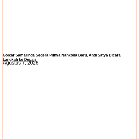
Golkar Samarinda Segera Punya Nahkoda Baru, Andi Satya Bicara
Langkah ke Depan
Agustus 7, 2026