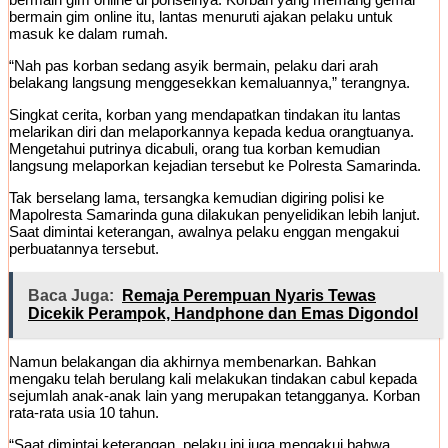
bermain gim online itu, lantas menuruti ajakan pelaku untuk
masuk ke dalam rumah.
“Nah pas korban sedang asyik bermain, pelaku dari arah
belakang langsung menggesekkan kemaluannya,” terangnya.
Singkat cerita, korban yang mendapatkan tindakan itu lantas
melarikan diri dan melaporkannya kepada kedua orangtuanya.
Mengetahui putrinya dicabuli, orang tua korban kemudian
langsung melaporkan kejadian tersebut ke Polresta Samarinda.
Tak berselang lama, tersangka kemudian digiring polisi ke
Mapolresta Samarinda guna dilakukan penyelidikan lebih lanjut.
Saat dimintai keterangan, awalnya pelaku enggan mengakui
perbuatannya tersebut.
Baca Juga:
Remaja Perempuan Nyaris Tewas
Dicekik Perampok, Handphone dan Emas Digondol
Namun belakangan dia akhirnya membenarkan. Bahkan
mengaku telah berulang kali melakukan tindakan cabul kepada
sejumlah anak-anak lain yang merupakan tetangganya. Korban
rata-rata usia 10 tahun.
“Saat dimintai keterangan, pelaku ini juga mengakui bahwa