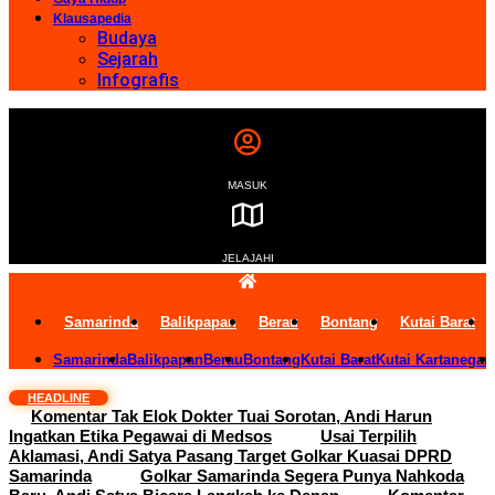
Klausapedia
Budaya
Sejarah
Infografis
MASUK
JELAJAHI
Samarinda
Balikpapan
Berau
Bontang
Kutai Barat
Samarinda
Balikpapan
Berau
Bontang
Kutai Barat
Kutai Kartanegar
HEADLINE
Komentar Tak Elok Dokter Tuai Sorotan, Andi Harun
Ingatkan Etika Pegawai di Medsos
Usai Terpilih
Aklamasi, Andi Satya Pasang Target Golkar Kuasai DPRD
Samarinda
Golkar Samarinda Segera Punya Nahkoda