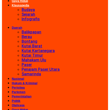
Gaya Hidup
Klausapedia
Budaya
Sejarah
Infografis
Daerah
Balikpapan
Berau
Bontang
Kutai Barat
Kutai Kartanegara
Kutai Timur
Mahakam Ulu
Paser
Penajam Paser Utara
Samarinda
Nasional
Hukum & Kriminal
Peristiwa
Parlemen
Pemerintahan
Politik
Olahraga
Gaya Hidup