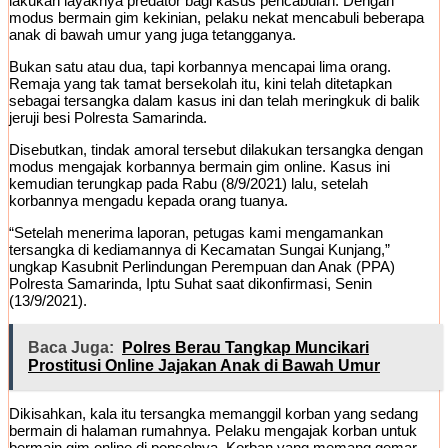
lakukan layaknya predator bagi kasus pencabulan. Dengan
modus bermain gim kekinian, pelaku nekat mencabuli beberapa
anak di bawah umur yang juga tetangganya.
Bukan satu atau dua, tapi korbannya mencapai lima orang.
Remaja yang tak tamat bersekolah itu, kini telah ditetapkan
sebagai tersangka dalam kasus ini dan telah meringkuk di balik
jeruji besi Polresta Samarinda.
Disebutkan, tindak amoral tersebut dilakukan tersangka dengan
modus mengajak korbannya bermain gim online. Kasus ini
kemudian terungkap pada Rabu (8/9/2021) lalu, setelah
korbannya mengadu kepada orang tuanya.
“Setelah menerima laporan, petugas kami mengamankan
tersangka di kediamannya di Kecamatan Sungai Kunjang,”
ungkap Kasubnit Perlindungan Perempuan dan Anak (PPA)
Polresta Samarinda, Iptu Suhat saat dikonfirmasi, Senin
(13/9/2021).
Baca Juga:
Polres Berau Tangkap Muncikari
Prostitusi Online Jajakan Anak di Bawah Umur
Dikisahkan, kala itu tersangka memanggil korban yang sedang
bermain di halaman rumahnya. Pelaku mengajak korban untuk
bermain gim online di ponselnya. Korban yang memang gemar