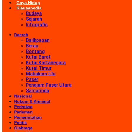
Gaya Hidup
Klausapedia
Budaya
Sejarah
Infografis
Daerah
Balikpapan
Berau
Bontang
Kutai Barat
Kutai Kartanegara
Kutai Timur
Mahakam Ulu
Paser
Penajam Paser Utara
Samarinda
Nasional
Hukum & Kriminal
Peristiwa
Parlemen
Pemerintahan
Politik
Olahraga