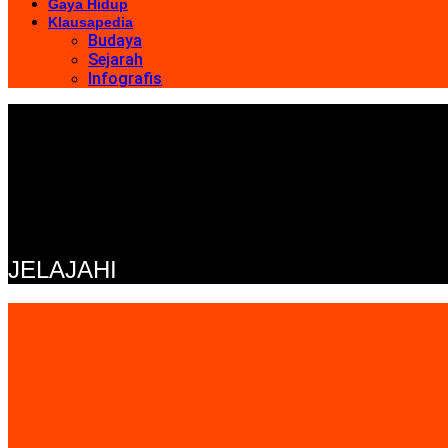
Gaya Hidup
Klausapedia
Budaya
Sejarah
Infografis
JELAJAHI