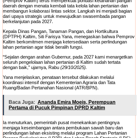
(Pemprov Kaltim) terus memperkuat pondasi ketahanan pangan
daerah dengan menata kembali tata kelola lahan pertanian dan
membangun kolaborasi lintas sektor. Langkah ini menjadi bagian
dari upaya strategis untuk mewujudkan swasembada pangan
berkelanjutan pada 2027.
Kepala Dinas Pangan, Tanaman Pangan, dan Hortikultura
(DPTPH) Kaltim, Siti Farisya Yana, menegaskan bahwa Pemprov
Kaltim berkomitmen menjaga ketersediaan serta perlindungan
lahan pertanian agar tidak beralih fungsi.
“Sejalan dengan arahan Gubernur, pada 2027 kami menargetkan
seluruh pengelolaan lahan pertanian di Kaltim sudah tertata
dengan baik,” ujarnya, Rabu
(29/10/2025).
Yana menjelaskan, penataan tersebut dilakukan melalui
koordinasi intensif dengan Kementerian Agraria dan Tata
Ruang/Badan Pertanahan Nasional (ATR/BPN).
Baca Juga:
Ananda Emira Moeis, Perempuan
Pertama di Pucuk Pimpinan DPRD Kaltim
Ia menuturkan, pemerintah pusat menekankan pentingnya
menjaga keseimbangan antara pembukaan sawah baru dan
perlindungan lahan eksisting melalui program Lahan Pertanian