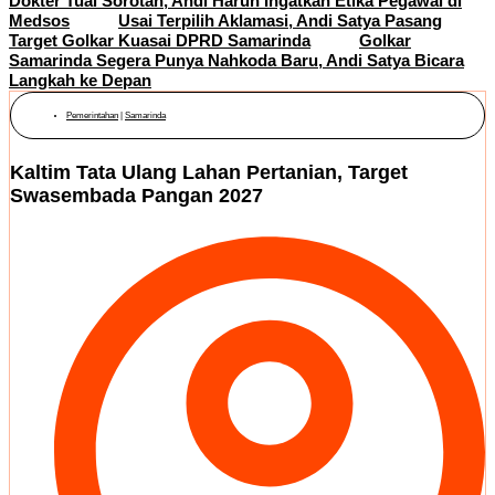
Dokter Tuai Sorotan, Andi Harun Ingatkan Etika Pegawai di
Medsos
Usai Terpilih Aklamasi, Andi Satya Pasang
Target Golkar Kuasai DPRD Samarinda
Golkar
Samarinda Segera Punya Nahkoda Baru, Andi Satya Bicara
Langkah ke Depan
Pemerintahan
|
Samarinda
Kaltim Tata Ulang Lahan Pertanian, Target
Swasembada Pangan 2027