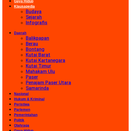
Gaya Hidup
Klausapedia
Budaya
Sejarah
Infografis
Daerah
Balikpapan
Berau
Bontang
Kutai Barat
Kutai Kartanegara
Kutai Timur
Mahakam Ulu
Paser
Penajam Paser Utara
Samarinda
Nasional
Hukum & Kriminal
Peristiwa
Parlemen
Pemerintahan
Politik
Olahraga
Gaya Hidup