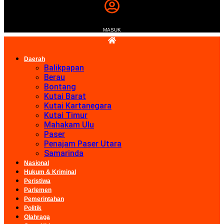
MASUK
Daerah
Balikpapan
Berau
Bontang
Kutai Barat
Kutai Kartanegara
Kutai Timur
Mahakam Ulu
Paser
Penajam Paser Utara
Samarinda
Nasional
Hukum & Kriminal
Peristiwa
Parlemen
Pemerintahan
Politik
Olahraga