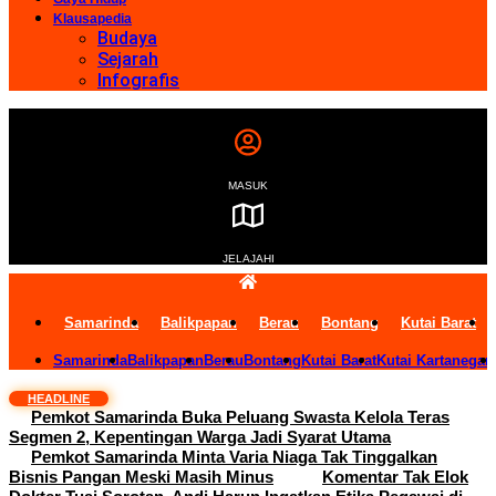
Klausapedia
Budaya
Sejarah
Infografis
MASUK
JELAJAHI
Samarinda
Balikpapan
Berau
Bontang
Kutai Barat
Samarinda
Balikpapan
Berau
Bontang
Kutai Barat
Kutai Kartanegar
HEADLINE
Pemkot Samarinda Buka Peluang Swasta Kelola Teras
Segmen 2, Kepentingan Warga Jadi Syarat Utama
Pemkot Samarinda Minta Varia Niaga Tak Tinggalkan
Bisnis Pangan Meski Masih Minus
Komentar Tak Elok