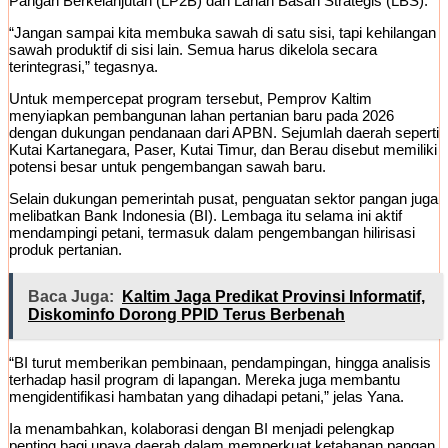
Pangan Berkelanjutan (LP2B) dan Lahan Basah Strategis (LBS).
“Jangan sampai kita membuka sawah di satu sisi, tapi kehilangan
sawah produktif di sisi lain. Semua harus dikelola secara
terintegrasi,” tegasnya.
Untuk mempercepat program tersebut, Pemprov Kaltim
menyiapkan pembangunan lahan pertanian baru pada 2026
dengan dukungan pendanaan dari APBN. Sejumlah daerah seperti
Kutai Kartanegara, Paser, Kutai Timur, dan Berau disebut memiliki
potensi besar untuk pengembangan sawah baru.
Selain dukungan pemerintah pusat, penguatan sektor pangan juga
melibatkan Bank Indonesia (BI). Lembaga itu selama ini aktif
mendampingi petani, termasuk dalam pengembangan hilirisasi
produk pertanian.
Baca Juga:
Kaltim Jaga Predikat Provinsi Informatif,
Diskominfo Dorong PPID Terus Berbenah
“BI turut memberikan pembinaan, pendampingan, hingga analisis
terhadap hasil program di lapangan. Mereka juga membantu
mengidentifikasi hambatan yang dihadapi petani,” jelas Yana.
Ia menambahkan, kolaborasi dengan BI menjadi pelengkap
penting bagi upaya daerah dalam memperkuat ketahanan pangan,