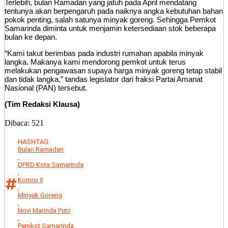
Terlebih, bulan Ramadan yang jatuh pada April mendatang
tentunya akan berpengaruh pada naiknya angka kebutuhan bahan
pokok penting, salah satunya minyak goreng. Sehingga Pemkot
Samarinda diminta untuk menjamin ketersediaan stok beberapa
bulan ke depan.
“Kami takut berimbas pada industri rumahan apabila minyak
langka. Makanya kami mendorong pemkot untuk terus
melakukan pengawasan supaya harga minyak goreng tetap stabil
dan tidak langka,” tandas legislator dari fraksi Partai Amanat
Nasional (PAN) tersebut.
(Tim Redaksi Klausa)
Dibaca:
521
HASHTAG:
Bulan Ramadan
,
DPRD Kota Samarinda
,
Komisi II
,
Minyak Goreng
,
Novi Marinda Putri
,
Pemkot Samarinda