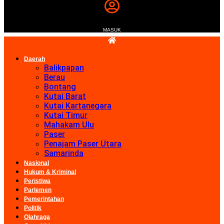
MASUK
Daerah
Balikpapan
Berau
Bontang
Kutai Barat
Kutai Kartanegara
Kutai Timur
Mahakam Ulu
Paser
Penajam Paser Utara
Samarinda
Nasional
Hukum & Kriminal
Peristiwa
Parlemen
Pemerintahan
Politik
Olahraga