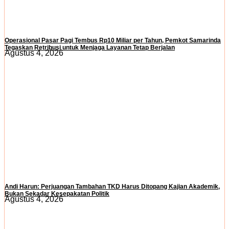
Operasional Pasar Pagi Tembus Rp10 Miliar per Tahun, Pemkot Samarinda
Tegaskan Retribusi untuk Menjaga Layanan Tetap Berjalan
Agustus 4, 2026
Andi Harun: Perjuangan Tambahan TKD Harus Ditopang Kajian Akademik,
Bukan Sekadar Kesepakatan Politik
Agustus 4, 2026