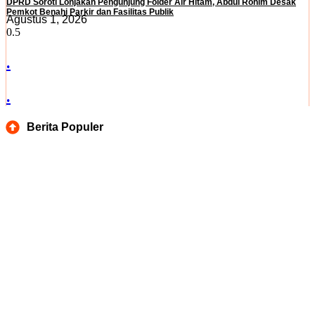
DPRD Soroti Lonjakan Pengunjung Folder Air Hitam, Abdul Rohim Desak
Pemkot Benahi Parkir dan Fasilitas Publik
Agustus 1, 2026
.
.
Berita Populer