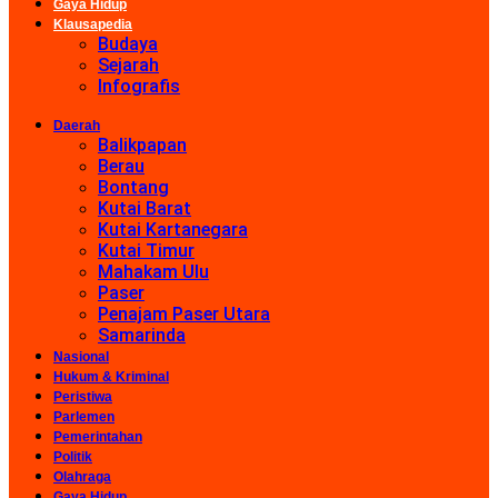
Gaya Hidup
Klausapedia
Budaya
Sejarah
Infografis
Daerah
Balikpapan
Berau
Bontang
Kutai Barat
Kutai Kartanegara
Kutai Timur
Mahakam Ulu
Paser
Penajam Paser Utara
Samarinda
Nasional
Hukum & Kriminal
Peristiwa
Parlemen
Pemerintahan
Politik
Olahraga
Gaya Hidup