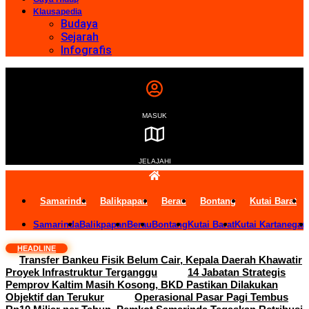
Klausapedia
Budaya
Sejarah
Infografis
MASUK
JELAJAHI
Samarinda
Balikpapan
Berau
Bontang
Kutai Barat
Samarinda
Balikpapan
Berau
Bontang
Kutai Barat
Kutai Kartanegar
HEADLINE
Transfer Bankeu Fisik Belum Cair, Kepala Daerah Khawatir
Proyek Infrastruktur Terganggu
14 Jabatan Strategis
Pemprov Kaltim Masih Kosong, BKD Pastikan Dilakukan
Objektif dan Terukur
Operasional Pasar Pagi Tembus