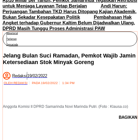
Rp10 Miliar per Tahun, Pemkot Samarinda Tegaskan Retribusi
untuk Menjaga Layanan Tetap Berjalan
Andi Harun:
Perjuangan Tambahan TKD Harus Ditopang Kajian Akademik,
Bukan Sekadar Kesepakatan Politik
Pembahasan Hak
Angket terhadap Gubernur Kaltim Belum Dijadwalkan Ulang,
DPRD Masih Tunggu Proses Administrasi PAW
Advertorial
|
Parlemen
|
Samarinda
Jelang Bulan Suci Ramadan, Pemkot Wajib Jamin
Ketersediaan Stok Minyak Goreng
Redaksi
19/02/2022
OLEH
REDAKSI
PADA
19/02/2022
1:34 PM
Anggota Komisi II DPRD Samarinda Novi Marinda Putri. (Foto : Klausa.co)
BAGIKAN